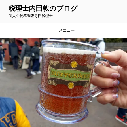
コ
税理士内田敦のブログ
ン
個人の税務調査専門税理士
テ
ン
ツ
メニュー
へ
ス
キ
ッ
プ