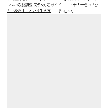
ンスの税務調査 実例&対応ガイド
・
十人十色の「ひ
とり税理士」という生き方
[/su_box]