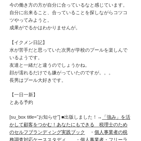
今の働き方の方が自分に合っているなと感じています。
自分に出来ること、合っていることを探しながらコツコ
ツやってみようと。
成果がでるかはわかりませんが。
【イクメン日記】
水が苦手だと思っていた次男が学校のプールを楽しんで
いるようです。
友達と一緒だと違うのでしょうかね。
顔が濡れるだけでも嫌がっていたのですが。。。
長男はプール大好きです。
【一日一新】
とある予約
[su_box title="お知らせ"] ■出版しました！→
「強み」を活
かして顧客をつかむ！あなたにもできる 税理士のため
のセルフブランディング実践ブック
・
個人事業者の税
務調査対応ケーススタディ
・
個人事業者・フリーラ