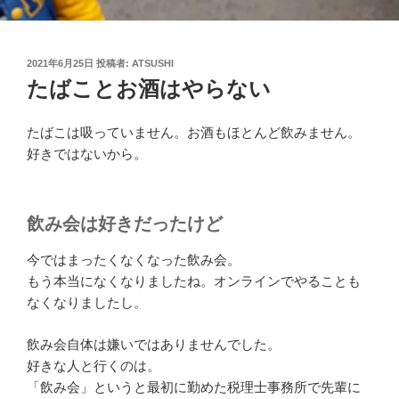
投
2021年6月25日
投稿者:
ATSUSHI
稿
たばことお酒はやらない
日:
たばこは吸っていません。お酒もほとんど飲みません。
好きではないから。
飲み会は好きだったけど
今ではまったくなくなった飲み会。
もう本当になくなりましたね。オンラインでやることも
なくなりましたし。
飲み会自体は嫌いではありませんでした。
好きな人と行くのは。
「飲み会」というと最初に勤めた税理士事務所で先輩に