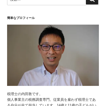
索
索:
簡単なプロフィール
税理士の内田敦です。
個人事業主の税務調査専門。従業員を雇わず税理士であ
る自分が全て担当しています。14歳と11歳の子どもがい