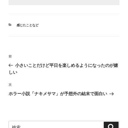
カ
感じたことなど
テ
ゴ
リ
ー
投
前
前
稿
の
小さいことだけど平日を楽しめるようになったのが嬉
ナ
投
しい
ビ
稿
ゲ
次
次
の
ー
ホラー小説「ナキメサマ」が予想外の結末で面白い
投
シ
稿
ョ
ン
検
検