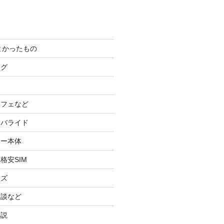
てよかったもの
ログ
カフェなど
イバライド
ケー本体
格安SIM
ッズ
験談など
小説