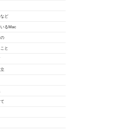
スなど
いるMac
もの
ること
ど
独立
係
いて