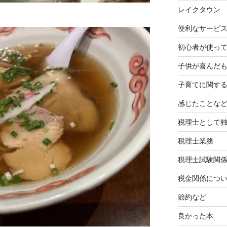
レイクタウン
便利なサービ
初心者が使って
子供が喜んだ
子育てに関す
感じたことな
税理士として
税理士業務
税理士試験関
税金関係につ
節約など
良かった本