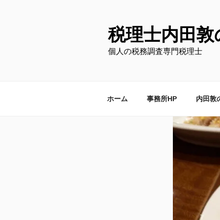
コ
ン
テ
税理士内田敦
ン
個人の税務調査専門税理士
ツ
へ
ス
キ
ホーム
事務所HP
内田敦
ッ
プ