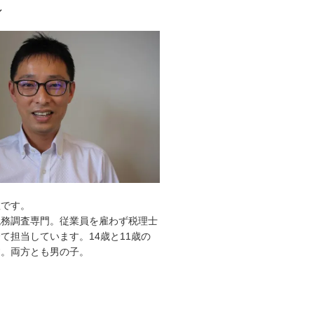
ル
敦です。
税務調査専門。従業員を雇わず税理士
て担当しています。14歳と11歳の
す。両方とも男の子。