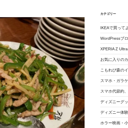
カテゴリー
IKEAで買っ
WordPressブ
XPERIA Z Ultra
お気に入りの
こもれび森の
スマホ・ガラ
スマホ代節約、
ディズニーグ
ディズニー体
ホラー映画・