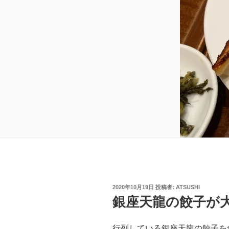
投
2020年10月19日
投稿者:
ATSUSHI
稿
銀座天龍の餃子が
日:
行列している銀座天龍の餃子を