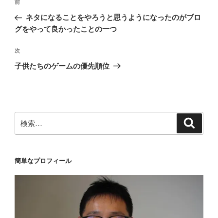
前
前
稿
の
ネタになることをやろうと思うようになったのがブロ
ナ
投
グをやって良かったことの一つ
ビ
稿
ゲ
次
次
の
ー
子供たちのゲームの優先順位
投
シ
稿
ョ
ン
検
検
索
索:
簡単なプロフィール