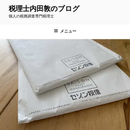
コ
税理士内田敦のブログ
ン
個人の税務調査専門税理士
テ
ン
ツ
メニュー
へ
ス
キ
ッ
プ