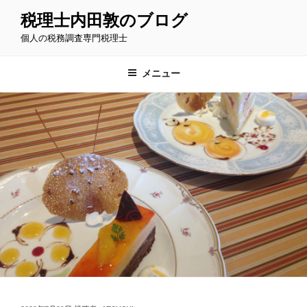
コ
税理士内田敦のブログ
ン
個人の税務調査専門税理士
テ
ン
ツ
メニュー
へ
ス
キ
ッ
プ