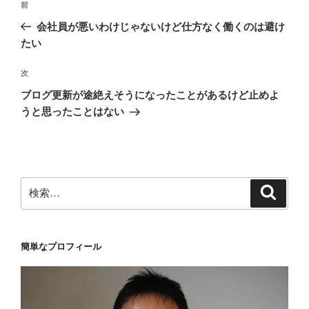
前
前
稿
の
会社員が悪いわけじゃないけど仕方なく働くのは避け
ナ
投
たい
ビ
稿
ゲ
次
次
の
ー
ブログ更新が途絶えそうになったことがあるけど止めよ
投
シ
うと思ったことはない
稿
ョ
ン
検
検
索
索:
簡単なプロフィール