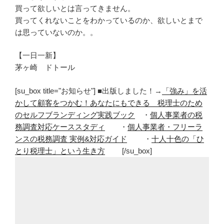
買って欲しいとは言ってきません。
買ってくれないことをわかっているのか、欲しいとまで
は思っていないのか。。
【一日一新】
茅ヶ崎 ドトール
[su_box title="お知らせ"] ■出版しました！→
「強み」を活
かして顧客をつかむ！あなたにもできる 税理士のため
のセルフブランディング実践ブック
・
個人事業者の税
務調査対応ケーススタディ
・
個人事業者・フリーラ
ンスの税務調査 実例&対応ガイド
・
十人十色の「ひ
とり税理士」という生き方
[/su_box]