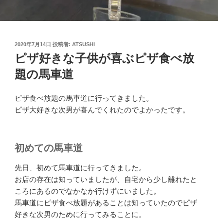
投
2020年7月14日
投稿者:
ATSUSHI
稿
ピザ好きな子供が喜ぶピザ食べ放
日:
題の馬車道
ピザ食べ放題の馬車道に行ってきました。
ピザ大好きな次男が喜んでくれたのでよかったです。
初めての馬車道
先日、初めて馬車道に行ってきました。
お店の存在は知っていましたが、自宅から少し離れたと
ころにあるのでなかなか行けずにいました。
馬車道にピザ食べ放題があることは知っていたのでピザ
好きな次男のために行ってみることに。