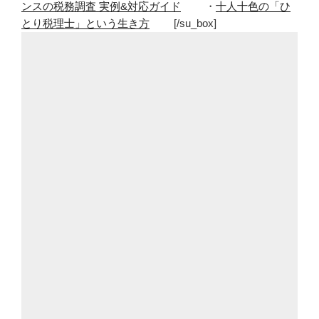
ンスの税務調査 実例&対応ガイド
・
十人十色の「ひ
とり税理士」という生き方
[/su_box]