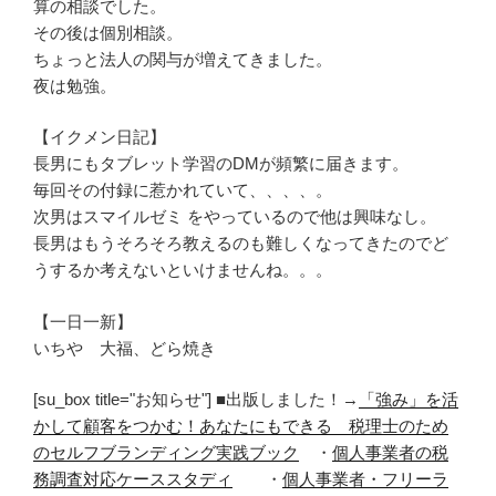
算の相談でした。
その後は個別相談。
ちょっと法人の関与が増えてきました。
夜は勉強。
【イクメン日記】
長男にもタブレット学習のDMが頻繁に届きます。
毎回その付録に惹かれていて、、、、。
次男はスマイルゼミ をやっているので他は興味なし。
長男はもうそろそろ教えるのも難しくなってきたのでど
うするか考えないといけませんね。。。
【一日一新】
いちや 大福、どら焼き
[su_box title="お知らせ"] ■出版しました！→
「強み」を活
かして顧客をつかむ！あなたにもできる 税理士のため
のセルフブランディング実践ブック
・
個人事業者の税
務調査対応ケーススタディ
・
個人事業者・フリーラ