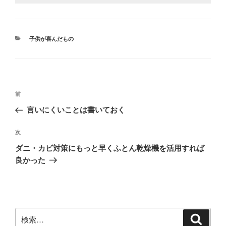
カ
子供が喜んだもの
テ
ゴ
リ
ー
投
前
前
稿
の
言いにくいことは書いておく
ナ
投
ビ
稿
次
次
ゲ
の
ダニ・カビ対策にもっと早くふとん乾燥機を活用すれば
投
ー
良かった
稿
シ
ョ
ン
検
検
索
索: