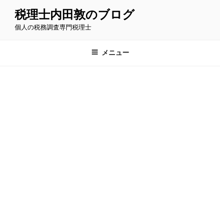
コ
税理士内田敦のブログ
ン
個人の税務調査専門税理士
テ
ン
ツ
メニュー
へ
ス
キ
ッ
プ