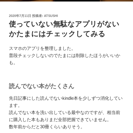
投
2020年7月11日
投稿者:
ATSUSHI
稿
使っていない無駄なアプリがない
日:
かたまにはチェックしてみる
スマホのアプリを整理しました。
普段チェックしないのでたまには削除したほうがいいか
も。
読んでない本がたくさん
先日記事にした読んでないkindle本を少しずつ消化してい
ます。
読んでない本を洗い出している最中なのですが、相当前
に購入した本もありまだ全部把握できていません。
数年前からだと30冊くらいありそう。