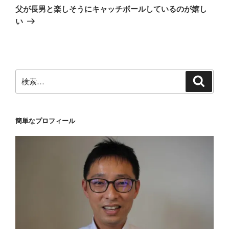
の
ー
父が長男と楽しそうにキャッチボールしているのが嬉し
投
シ
い
稿
ョ
ン
検
検
索
索:
簡単なプロフィール