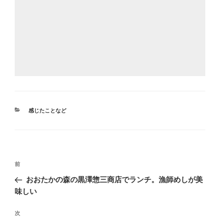
カ
感じたことなど
テ
ゴ
リ
ー
投
前
前
稿
の
おおたかの森の黒澤惣三商店でランチ。漁師めしが美
ナ
投
味しい
ビ
稿
ゲ
次
次