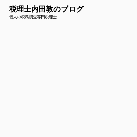
コ
税理士内田敦のブログ
ン
個人の税務調査専門税理士
テ
ン
ツ
へ
ス
キ
ッ
プ