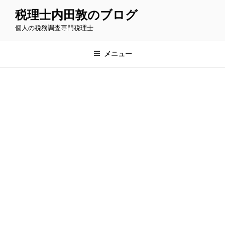
コ
税理士内田敦のブログ
ン
個人の税務調査専門税理士
テ
ン
ツ
メニュー
へ
ス
キ
ッ
プ