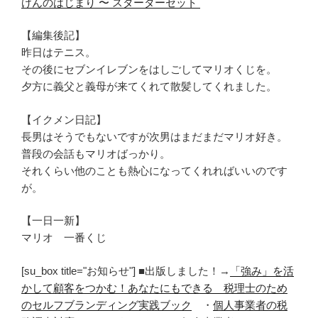
けんのはじまり 〜 スターターセット
【編集後記】
昨日はテニス。
その後にセブンイレブンをはしごしてマリオくじを。
夕方に義父と義母が来てくれて散髪してくれました。
【イクメン日記】
長男はそうでもないですが次男はまだまだマリオ好き。
普段の会話もマリオばっかり。
それくらい他のことも熱心になってくれればいいのです
が。
【一日一新】
マリオ 一番くじ
[su_box title="お知らせ"] ■出版しました！→
「強み」を活
かして顧客をつかむ！あなたにもできる 税理士のため
のセルフブランディング実践ブック
・
個人事業者の税