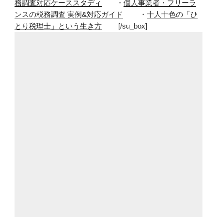
務調査対応ケーススタディ
・
個人事業者・フリーラ
ンスの税務調査 実例&対応ガイド
・
十人十色の「ひ
とり税理士」という生き方
[/su_box]