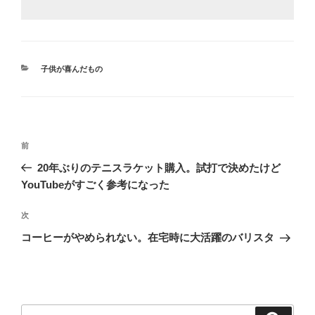
カ
子供が喜んだもの
テ
ゴ
リ
ー
投
前
前
稿
の
20年ぶりのテニスラケット購入。試打で決めたけど
ナ
投
YouTubeがすごく参考になった
ビ
稿
ゲ
次
次
の
ー
コーヒーがやめられない。在宅時に大活躍のバリスタ
投
シ
稿
ョ
ン
検