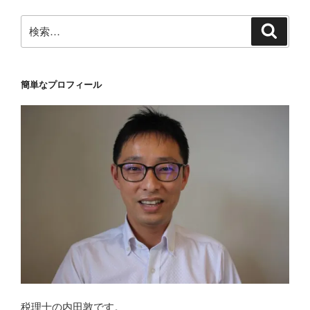
ン
検
検
索
索:
簡単なプロフィール
税理士の内田敦です。