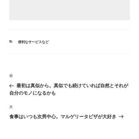
カ
便利なサービスなど
テ
ゴ
リ
ー
投
前
前
稿
の
最初は真似から。真似でも続けていれば自然とそれが
ナ
投
自分のモノになるかも
ビ
稿
ゲ
次
次
の
ー
食事はいつも次男中心。マルゲリータピザが大好き
投
シ
稿
ョ