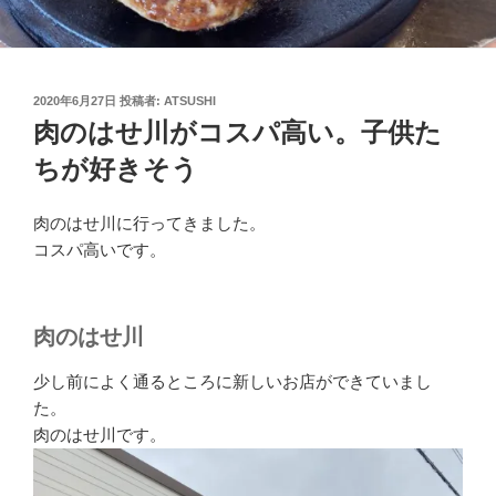
投
2020年6月27日
投稿者:
ATSUSHI
稿
肉のはせ川がコスパ高い。子供た
日:
ちが好きそう
肉のはせ川に行ってきました。
コスパ高いです。
肉のはせ川
少し前によく通るところに新しいお店ができていまし
た。
肉のはせ川です。