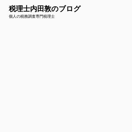
コ
税理士内田敦のブログ
ン
個人の税務調査専門税理士
テ
ン
ツ
へ
ス
キ
ッ
プ