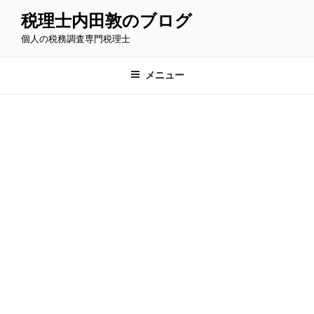
コ
税理士内田敦のブログ
ン
個人の税務調査専門税理士
テ
ン
ツ
メニュー
へ
ス
キ
ッ
プ