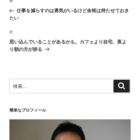
前
前
稿
の
仕事を減らすのは勇気がいるけど余裕は持たせておき
ナ
投
たい
ビ
稿
ゲ
次
次
の
ー
思い込んでいることがあるかも。カフェより自宅、夜よ
投
シ
り朝の方が捗る
稿
ョ
ン
検
検
索
索:
簡単なプロフィール