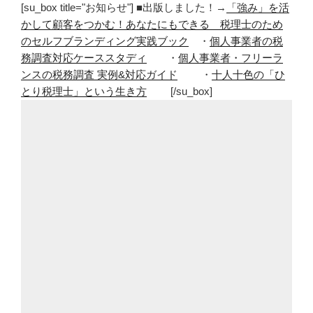
[su_box title="お知らせ"] ■出版しました！→
「強み」を活
かして顧客をつかむ！あなたにもできる 税理士のため
のセルフブランディング実践ブック
・
個人事業者の税
務調査対応ケーススタディ
・
個人事業者・フリーラ
ンスの税務調査 実例&対応ガイド
・
十人十色の「ひ
とり税理士」という生き方
[/su_box]