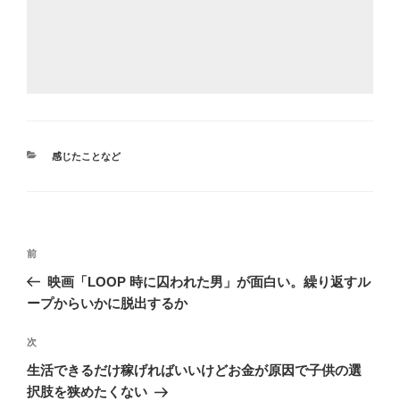
カ
感じたことなど
テ
ゴ
リ
ー
投
前
前
稿
の
映画「LOOP 時に囚われた男」が面白い。繰り返すル
ナ
投
ープからいかに脱出するか
ビ
稿
ゲ
次
次
の
ー
生活できるだけ稼げればいいけどお金が原因で子供の選
投
シ
択肢を狭めたくない