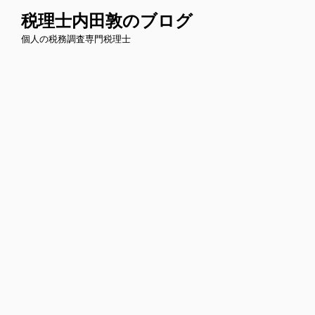
コ
税理士内田敦のブログ
ン
個人の税務調査専門税理士
テ
ン
ツ
へ
ス
キ
ッ
プ