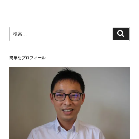
稿
ョ
ン
検
検
索
索:
簡単なプロフィール