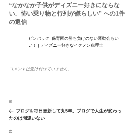
ー
“なかなか子供がディズニー好きにならな
い。怖い乗り物と行列が嫌らしい” への1件
の返信
ピンバック:
保育園の勝ち負けのない運動会もい
い！ | ディズニー好きなイクメン税理士
コメントは受け付けていません。
投
前
前
稿
の
ブログを毎日更新して丸5年。ブログで人生が変わっ
ナ
投
たのは間違いない
ビ
稿
ゲ
次
次