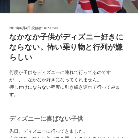
投
2019年6月4日
投稿者:
ATSUSHI
稿
なかなか子供がディズニー好きに
日:
ならない。怖い乗り物と行列が嫌
らしい
何度か子供をディズニーに連れて行ってるのです
が、、、なかなか好きになってくれません。
押し付けにならない程度に引き続き連れて行ってみま
す。
ディズニーに喜ばない子供
先日、ディズニーに行ってきました。