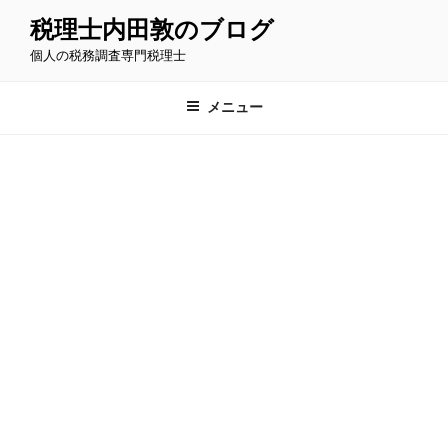
コ
税理士内田敦のブログ
ン
個人の税務調査専門税理士
テ
ン
ツ
メニュー
へ
ス
キ
ッ
プ