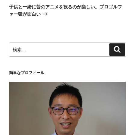
の
ー
子供と一緒に昔のアニメを観るのが楽しい。プロゴルフ
投
シ
ァー猿が面白い
稿
ョ
ン
検
検
索
索:
簡単なプロフィール