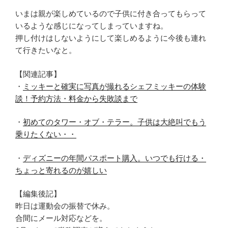
いまは親が楽しめているので子供に付き合ってもらって
いるような感じになってしまっていますね。
押し付けはしないようにして楽しめるように今後も連れ
て行きたいなと。
【関連記事】
・
ミッキーと確実に写真が撮れるシェフミッキーの体験
談！予約方法・料金から失敗談まで
・
初めてのタワー・オブ・テラー。子供は大絶叫でもう
乗りたくない・・
・
ディズニーの年間パスポート購入。いつでも行ける・
ちょっと寄れるのが嬉しい
【編集後記】
昨日は運動会の振替で休み。
合間にメール対応などを。