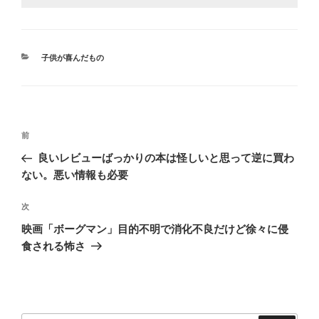
カ
子供が喜んだもの
テ
ゴ
リ
ー
投
前
前
稿
の
良いレビューばっかりの本は怪しいと思って逆に買わ
ナ
投
ない。悪い情報も必要
ビ
稿
ゲ
次
次
の
ー
映画「ボーグマン」目的不明で消化不良だけど徐々に侵
投
シ
食される怖さ
稿
ョ
ン