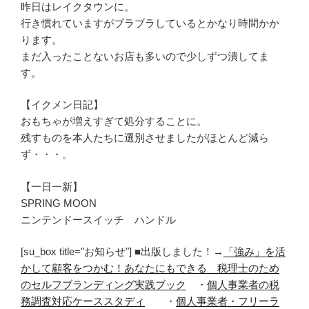
昨日はレイクタウンに。
行き慣れていますがブラブラしているとかなり時間かか
ります。
まだ入ったことないお店も多いので少しずつ潰してま
す。
【イクメン日記】
おもちゃが増えすぎて処分することに。
残すものを本人たちに選別させましたがほとんど減ら
ず・・・。
【一日一新】
SPRING MOON
ニンテンドースイッチ ハンドル
[su_box title="お知らせ"] ■出版しました！→
「強み」を活
かして顧客をつかむ！あなたにもできる 税理士のため
のセルフブランディング実践ブック
・
個人事業者の税
務調査対応ケーススタディ
・
個人事業者・フリーラ