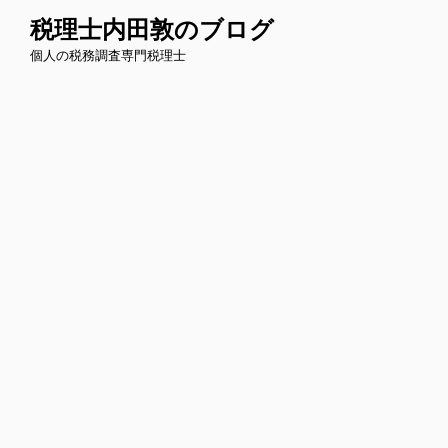
コ
税理士内田敦のブログ
ン
個人の税務調査専門税理士
テ
ン
ツ
へ
ス
キ
ッ
プ