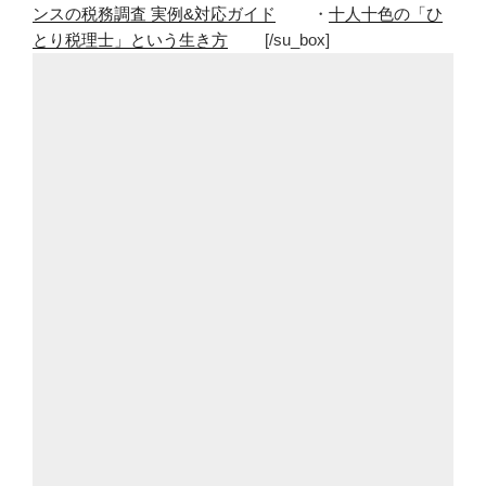
ンスの税務調査 実例&対応ガイド
・
十人十色の「ひ
とり税理士」という生き方
[/su_box]