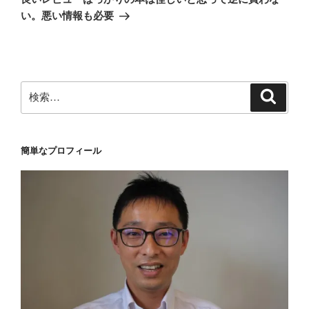
投
シ
い。悪い情報も必要
稿
ョ
ン
検
検
索
索:
簡単なプロフィール