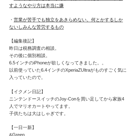
すようなやり方は本当に嫌
・
営業が苦手でも独立をあきらめない。何とかするしか
ないしみんな苦労するもの
【編集後記】
昨日は税務調査の相談。
その後に個別相談。
6.5インチのiPhoneが欲しくなってきました。。
以前使っていた6.4インチのXperiaZUltraがものすごく気に
入っていたので。
【イクメン日記】
ニンテンドースイッチのJoy-Conを買い足してから家族4
人でマリオカートやってます。
子供たちは大はしゃぎです。
【一日一新】
&Green