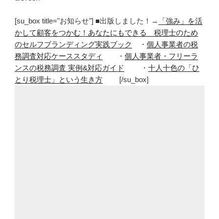
[su_box title="お知らせ"] ■出版しました！→
「強み」を活
かして顧客をつかむ！あなたにもできる 税理士のため
のセルフブランディング実践ブック
・
個人事業者の税
務調査対応ケーススタディ
・
個人事業者・フリーラ
ンスの税務調査 実例&対応ガイド
・
十人十色の「ひ
とり税理士」という生き方
[/su_box]