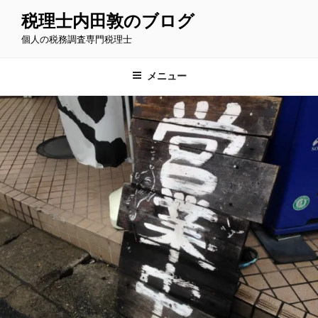
コ
税理士内田敦のブログ
ン
個人の税務調査専門税理士
テ
ン
ツ
メニュー
へ
ス
キ
ッ
プ