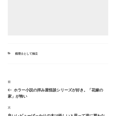
カ
税理士として独立
テ
ゴ
リ
ー
投
前
前
稿
の
ホラー小説の拝み屋怪談シリーズが好き。「花嫁の
ナ
投
家」が怖い
ビ
稿
ゲ
次
次
の
ー
良いレビューばっかりの本は怪しいと思って逆に買わな