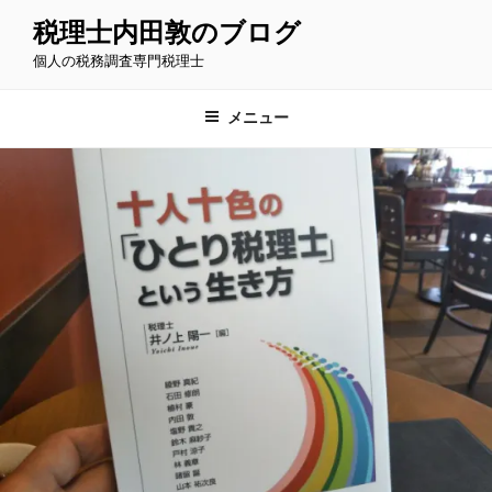
コ
税理士内田敦のブログ
ン
個人の税務調査専門税理士
テ
ン
ツ
メニュー
へ
ス
キ
ッ
プ