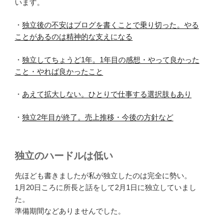
います。
・
独立後の不安はブログを書くことで乗り切った。やる
ことがあるのは精神的な支えになる
・
独立してちょうど1年。1年目の感想・やって良かった
こと・やれば良かったこと
・
あえて拡大しない。ひとりで仕事する選択肢もあり
・
独立2年目が終了。売上推移・今後の方針など
独立のハードルは低い
先ほども書きましたが私が独立したのは完全に勢い。
1月20日ころに所長と話をして2月1日に独立していまし
た。
準備期間などありませんでした。