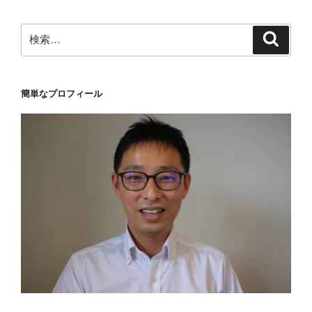
検
検
索
索:
簡単なプロフィール