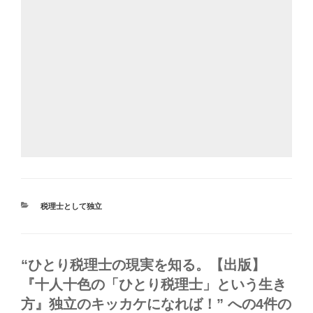
カ
税理士として独立
テ
ゴ
リ
ー
“ひとり税理士の現実を知る。【出版】
『十人十色の「ひとり税理士」という生き
方』独立のキッカケになれば！” への4件の