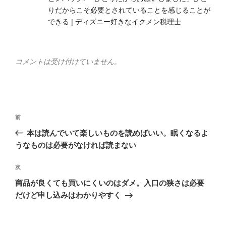
りだからこそ必要とされていることを感じることが
できる | ディズニー好きなイクメン税理士
コメントは受け付けていません。
投
前
前
稿
の
本は読んでいて楽しいものを読めばいい。眠くなるよ
ナ
投
うなものは必要がなければ読まない
ビ
稿
ゲ
次
次
の
ー
商品が良くても買いにくいのはダメ。入口の狭さは必要
投
シ
だけど申し込みはわかりやすく
稿
ョ
ン