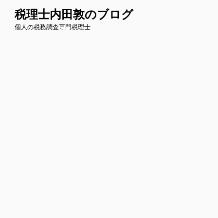
コ
税理士内田敦のブログ
ン
個人の税務調査専門税理士
テ
ン
ツ
へ
ス
キ
ッ
プ