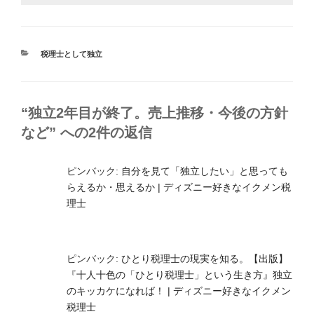
カ
税理士として独立
テ
ゴ
リ
ー
“独立2年目が終了。売上推移・今後の方針
など” への2件の返信
ピンバック:
自分を見て「独立したい」と思っても
らえるか・思えるか | ディズニー好きなイクメン税
理士
ピンバック:
ひとり税理士の現実を知る。【出版】
『十人十色の「ひとり税理士」という生き方』独立
のキッカケになれば！ | ディズニー好きなイクメン
税理士