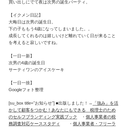
買い出しにでて夜は次男の誕生パーティ。
【イクメン日記】
大晦日は次男の誕生日。
下の子ももう4歳になってしまいました。。
成長してくれるのは嬉しいけど離れていく日が来ること
を考えると寂しいですね。
【一日一新】
次男の4歳の誕生日
サーティワンのアイスケーキ
【一日一捨】
Googleフォト整理
[su_box title="お知らせ"] ■出版しました！→
「強み」を活
かして顧客をつかむ！あなたにもできる 税理士のため
のセルフブランディング実践ブック
・
個人事業者の税
務調査対応ケーススタディ
・
個人事業者・フリーラ