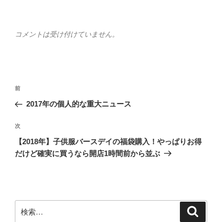
コメントは受け付けていません。
投
前
前
稿
の
2017年の個人的な重大ニュース
ナ
投
ビ
稿
次
次
ゲ
の
【2018年】子供服バースデイの福袋購入！やっぱりお得
投
ー
だけど確実に買うなら開店1時間前から並ぶ
稿
シ
ョ
ン
検
検
索
索: