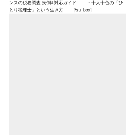
ンスの税務調査 実例&対応ガイド
・
十人十色の「ひ
とり税理士」という生き方
[/su_box]