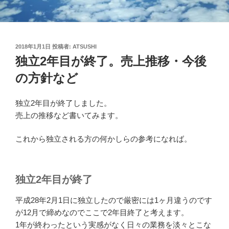
投
2018年1月1日
投稿者:
ATSUSHI
稿
独立2年目が終了。売上推移・今後
日:
の方針など
独立2年目が終了しました。
売上の推移など書いてみます。
これから独立される方の何かしらの参考になれば。
独立2年目が終了
平成28年2月1日に独立したので厳密には1ヶ月違うのです
が12月で締めなのでここで2年目終了と考えます。
1年が終わったという実感がなく日々の業務を淡々とこな