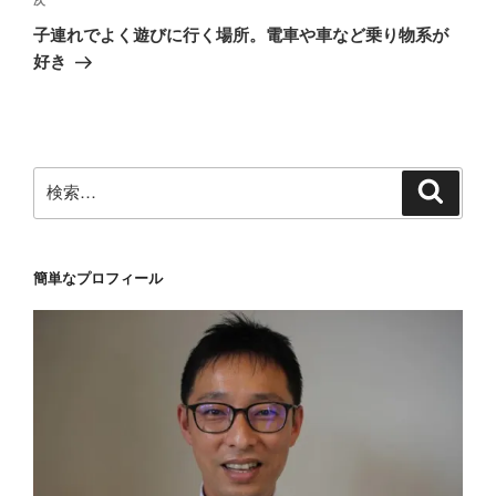
ゲ
次
次
の
ー
子連れでよく遊びに行く場所。電車や車など乗り物系が
投
シ
好き
稿
ョ
ン
検
検
索
索:
簡単なプロフィール