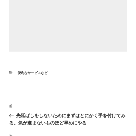
カ
便利なサービスなど
テ
ゴ
リ
ー
投
前
前
稿
の
先延ばしをしないためにまずはとにかく手を付けてみ
ナ
投
る。気が進まないものほど早めにやる
ビ
稿