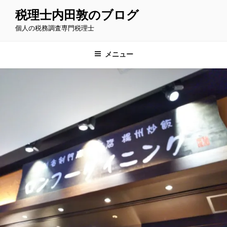
コ
税理士内田敦のブログ
ン
個人の税務調査専門税理士
テ
ン
ツ
メニュー
へ
ス
キ
ッ
プ