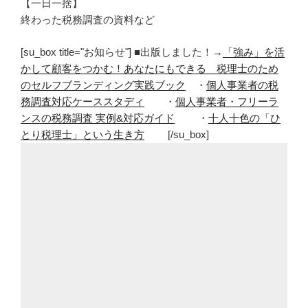
【一日一捨】
終わった税務調査の資料など
[su_box title="お知らせ"] ■出版しました！→
「強み」を活
かして顧客をつかむ！あなたにもできる 税理士のため
のセルフブランディング実践ブック
・
個人事業者の税
務調査対応ケーススタディ
・
個人事業者・フリーラ
ンスの税務調査 実例&対応ガイド
・
十人十色の「ひ
とり税理士」という生き方
[/su_box]