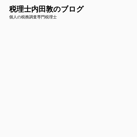
コ
税理士内田敦のブログ
ン
個人の税務調査専門税理士
テ
ン
ツ
へ
ス
キ
ッ
プ