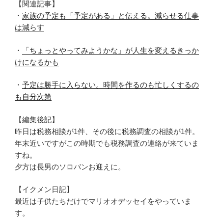
【関連記事】
・
家族の予定も「予定がある」と伝える。減らせる仕事
は減らす
・
「ちょっとやってみようかな」が人生を変えるきっか
けになるかも
・
予定は勝手に入らない。時間を作るのも忙しくするの
も自分次第
【編集後記】
昨日は税務相談が1件、その後に税務調査の相談が1件。
年末近いですがこの時期でも税務調査の連絡が来ていま
すね。
夕方は長男のソロバンお迎えに。
【イクメン日記】
最近は子供たちだけでマリオオデッセイをやっていま
す。