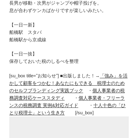
長男が移動・次男がジャンプや帽子投げを。
息が合わずケンカばかりですが楽しいみたい。
【一日一新】
船橋駅 スタバ
船橋駅から京成線
【一日一捨】
保存しておいた税のしるべを整理
[su_box title="お知らせ"] ■出版しました！→
「強み」を活
かして顧客をつかむ！あなたにもできる 税理士のため
のセルフブランディング実践ブック
・
個人事業者の税
務調査対応ケーススタディ
・
個人事業者・フリーラ
ンスの税務調査 実例&対応ガイド
・
十人十色の「ひ
とり税理士」という生き方
[/su_box]