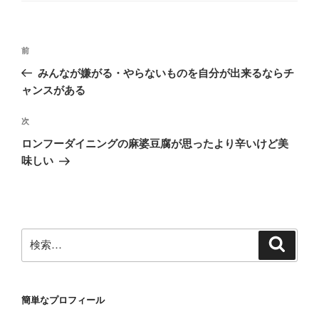
リ
ー
投
前
前
稿
の
みんなが嫌がる・やらないものを自分が出来るならチ
ナ
投
ャンスがある
ビ
稿
ゲ
次
次
の
ー
ロンフーダイニングの麻婆豆腐が思ったより辛いけど美
投
シ
味しい
稿
ョ
ン
検
検
索
索:
簡単なプロフィール