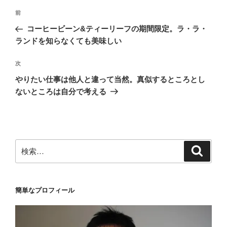
投
前
前
稿
の
コーヒービーン&ティーリーフの期間限定。ラ・ラ・
ナ
投
ランドを知らなくても美味しい
ビ
稿
ゲ
次
次
の
ー
やりたい仕事は他人と違って当然。真似するところとし
投
シ
ないところは自分で考える
稿
ョ
ン
検
検
索
索:
簡単なプロフィール