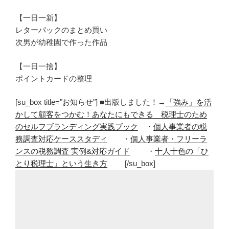
【一日一新】
レターパックのまとめ買い
次男が幼稚園で作った作品
【一日一捨】
ポイントカードの整理
[su_box title="お知らせ"] ■出版しました！→
「強み」を活
かして顧客をつかむ！あなたにもできる 税理士のため
のセルフブランディング実践ブック
・
個人事業者の税
務調査対応ケーススタディ
・
個人事業者・フリーラ
ンスの税務調査 実例&対応ガイド
・
十人十色の「ひ
とり税理士」という生き方
[/su_box]