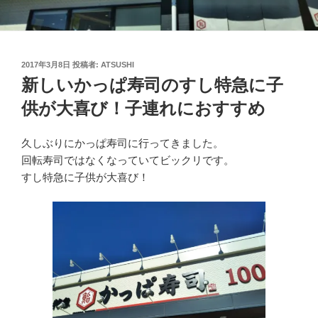
投
2017年3月8日
投稿者:
ATSUSHI
稿
新しいかっぱ寿司のすし特急に子
日:
供が大喜び！子連れにおすすめ
久しぶりにかっぱ寿司に行ってきました。
回転寿司ではなくなっていてビックリです。
すし特急に子供が大喜び！