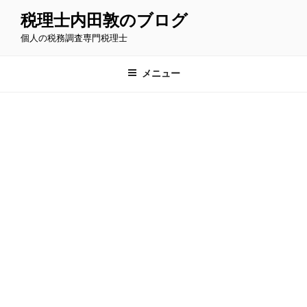
コ
税理士内田敦のブログ
ン
個人の税務調査専門税理士
テ
ン
ツ
メニュー
へ
ス
キ
ッ
プ