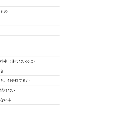
たもの
ン持参（使わないのに）
好き
待ち。何分待てるか
り慣れない
けない本