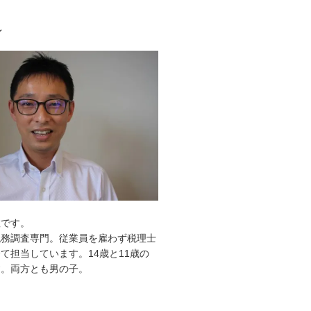
ル
敦です。
税務調査専門。従業員を雇わず税理士
て担当しています。14歳と11歳の
す。両方とも男の子。