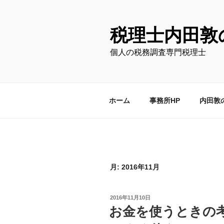
コ
ン
テ
税理士内田敦
ン
個人の税務調査専門税理士
ツ
へ
ス
キ
ホーム
事務所HP
内田敦
ッ
プ
月:
2016年11月
投
2016年11月10日
稿
お金を使うときの
日: