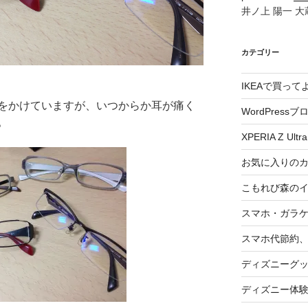
井ノ上 陽一 大蔵
カテゴリー
IKEAで買っ
をかけていますが、いつからか耳が痛く
WordPressブ
。
XPERIA Z Ultra
お気に入りの
こもれび森の
スマホ・ガラ
スマホ代節約、
ディズニーグ
ディズニー体