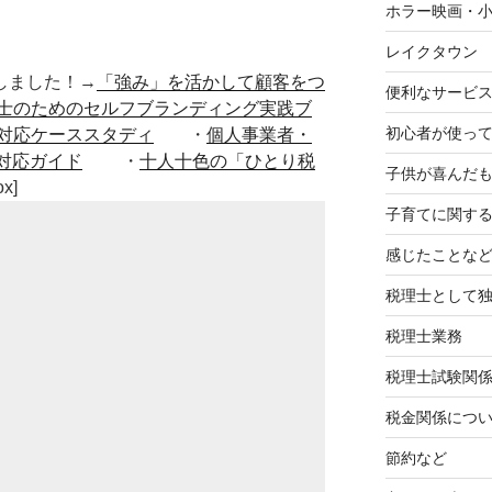
ホラー映画・
レイクタウン
■出版しました！→
「強み」を活かして顧客をつ
便利なサービ
士のためのセルフブランディング実践ブ
初心者が使って
対応ケーススタディ
・
個人事業者・
対応ガイド
・
十人十色の「ひとり税
子供が喜んだ
ox]
子育てに関す
感じたことな
税理士として
税理士業務
税理士試験関
税金関係につ
節約など