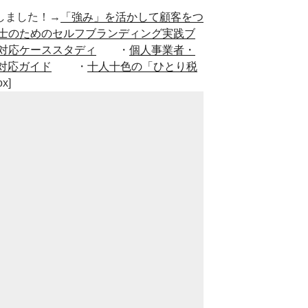
■出版しました！→
「強み」を活かして顧客をつ
士のためのセルフブランディング実践ブ
対応ケーススタディ
・
個人事業者・
対応ガイド
・
十人十色の「ひとり税
ox]