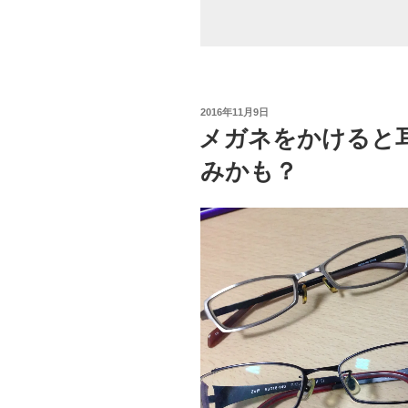
よ
く
使
え
る”
投
2016年11月9日
の
稿
メガネをかけると
日:
みかも？