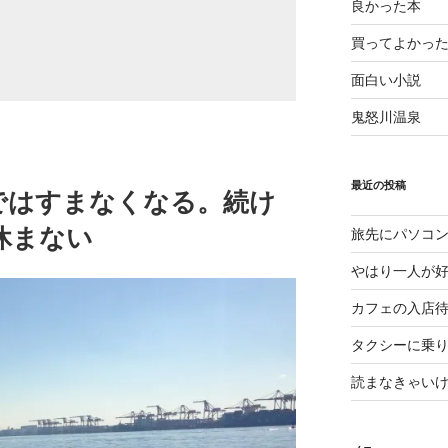
良かった本
買ってよかっ
面白い小説
鬼怒川温泉
最近の投稿
ではすまなくなる。続け
休まない
旅先にパソコ
やはり一人が
カフェの入店
タクシーに乗
読まなきゃい