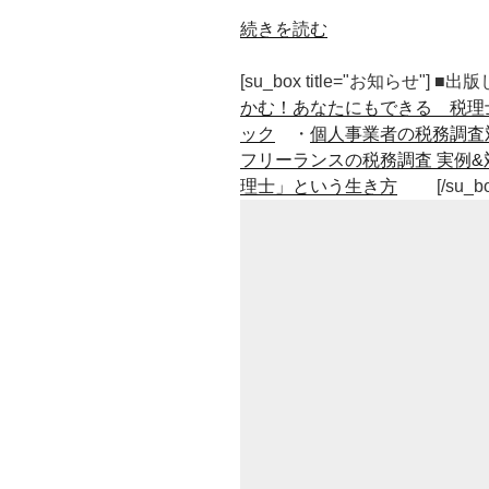
“メ
続きを読む
ガ
ネ
[su_box title="お知らせ"] 
を
かむ！あなたにもできる 税理
か
ック
・
個人事業者の税務調査
け
フリーランスの税務調査 実例&
る
理士」という生き方
[/su_b
と
耳
が
痛
い！
原
因
は
頭
の
歪