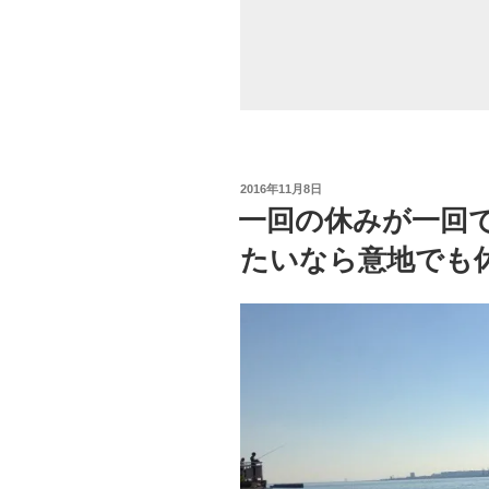
み
か
も？”
の
投
2016年11月8日
稿
一回の休みが一回
日:
たいなら意地でも