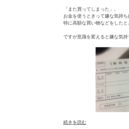
「また買ってしまった」。
お金を使うときって嫌な気持ち
特に高額な買い物などをしたと
ですが意識を変えると嫌な気持
“お
続きを読む
金