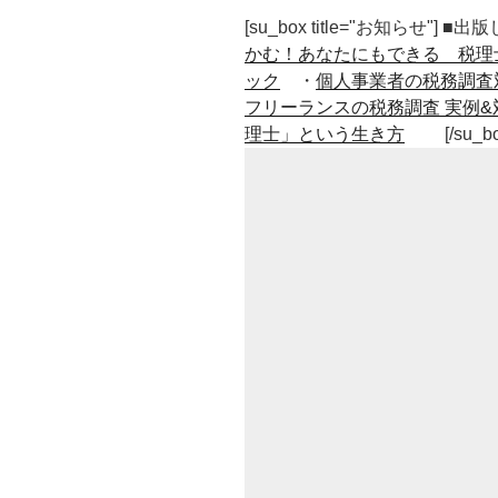
を
[su_box title="お知らせ"] 
使
かむ！あなたにもできる 税理
う
ック
・
個人事業者の税務調査
と
フリーランスの税務調査 実例&
き
理士」という生き方
[/su_b
の
考
え
か
た
を
変
え
る
と
気
持
ち