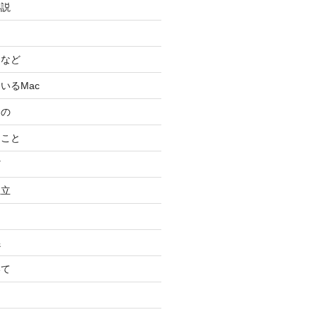
小説
スなど
いるMac
もの
ること
ど
独立
係
いて