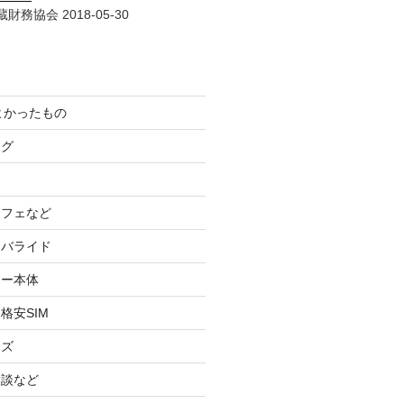
財務協会 2018-05-30
てよかったもの
ログ
カフェなど
イバライド
ケー本体
格安SIM
ッズ
験談など