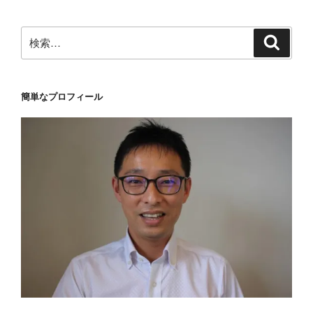
ン
検
検
索
索:
簡単なプロフィール