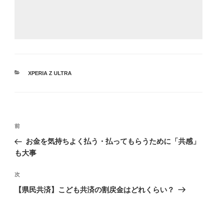
カ
XPERIA Z ULTRA
テ
ゴ
リ
ー
投
前
前
稿
の
お金を気持ちよく払う・払ってもらうために「共感」
ナ
投
も大事
ビ
稿
ゲ
次
次
の
ー
【県民共済】こども共済の割戻金はどれくらい？
投
シ
稿
ョ