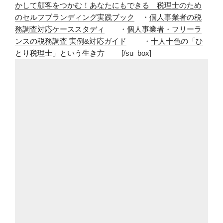
かして顧客をつかむ！あなたにもできる 税理士のため
のセルフブランディング実践ブック
・
個人事業者の税
務調査対応ケーススタディ
・
個人事業者・フリーラ
ンスの税務調査 実例&対応ガイド
・
十人十色の「ひ
とり税理士」という生き方
[/su_box]