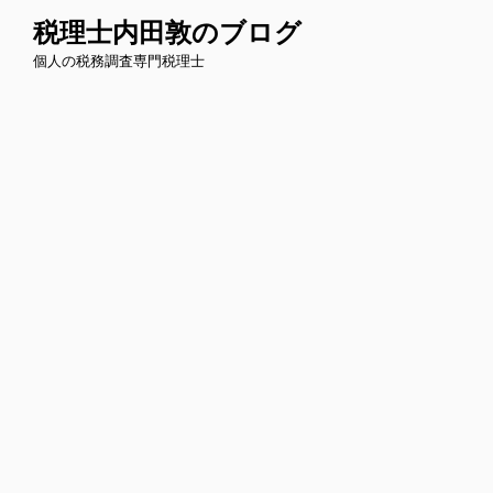
コ
税理士内田敦のブログ
ン
個人の税務調査専門税理士
テ
ン
ツ
へ
ス
キ
ッ
プ