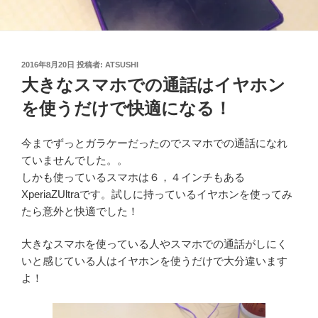
投
2016年8月20日
投稿者:
ATSUSHI
稿
大きなスマホでの通話はイヤホン
日:
を使うだけで快適になる！
今までずっとガラケーだったのでスマホでの通話になれ
ていませんでした。。
しかも使っているスマホは６，４インチもある
XperiaZUltraです。試しに持っているイヤホンを使ってみ
たら意外と快適でした！
大きなスマホを使っている人やスマホでの通話がしにく
いと感じている人はイヤホンを使うだけで大分違います
よ！