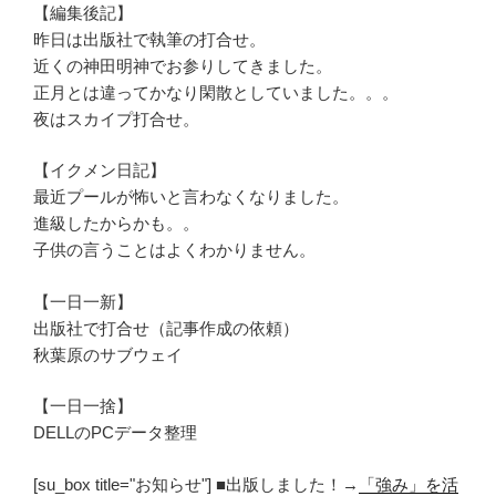
【編集後記】
昨日は出版社で執筆の打合せ。
近くの神田明神でお参りしてきました。
正月とは違ってかなり閑散としていました。。。
夜はスカイプ打合せ。
【イクメン日記】
最近プールが怖いと言わなくなりました。
進級したからかも。。
子供の言うことはよくわかりません。
【一日一新】
出版社で打合せ（記事作成の依頼）
秋葉原のサブウェイ
【一日一捨】
DELLのPCデータ整理
[su_box title="お知らせ"] ■出版しました！→
「強み」を活