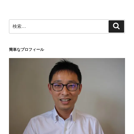
ン
検
検
索
索:
簡単なプロフィール