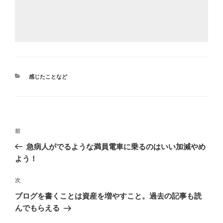
カ
感じたことなど
テ
ゴ
リ
ー
投
前
前
稿
の
急病人がでるような満員電車に乗るのはいい加減やめ
ナ
投
よう！
ビ
稿
ゲ
次
次
の
ー
ブログを書くことは資産を増やすこと。過去の記事も読
投
シ
んでもらえる
稿
ョ