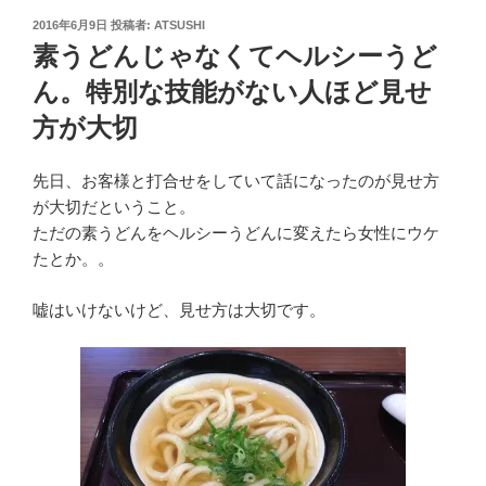
投
2016年6月9日
投稿者:
ATSUSHI
稿
素うどんじゃなくてヘルシーうど
日:
ん。特別な技能がない人ほど見せ
方が大切
先日、お客様と打合せをしていて話になったのが見せ方
が大切だということ。
ただの素うどんをヘルシーうどんに変えたら女性にウケ
たとか。。
嘘はいけないけど、見せ方は大切です。