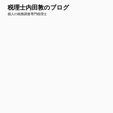
コ
税理士内田敦のブログ
ン
個人の税務調査専門税理士
テ
ン
ツ
へ
ス
キ
ッ
プ