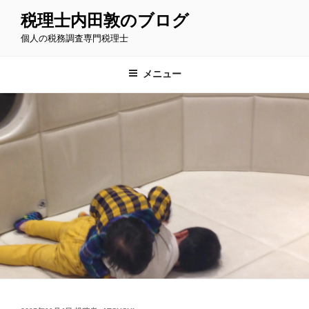
コ
税理士内田敦のブログ
ン
個人の税務調査専門税理士
テ
ン
ツ
メニュー
へ
ス
キ
ッ
プ