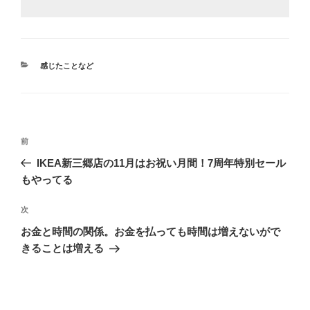
カ
感じたことなど
テ
ゴ
リ
ー
投
前
前
稿
の
IKEA新三郷店の11月はお祝い月間！7周年特別セール
ナ
投
もやってる
ビ
稿
ゲ
次
次
の
ー
お金と時間の関係。お金を払っても時間は増えないがで
投
シ
きることは増える
稿
ョ
ン