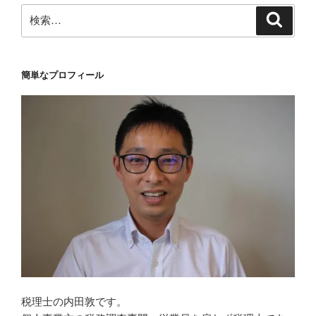
検
検
索
索:
簡単なプロフィール
税理士の内田敦です。