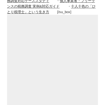
務調査対応ケーススタディ
・
個人事業者・フリーラ
ンスの税務調査 実例&対応ガイド
・
十人十色の「ひ
とり税理士」という生き方
[/su_box]