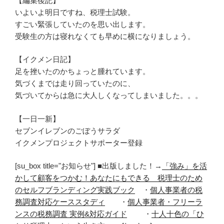
【編集後記】
いよいよ明日ですね、税理士試験。
すごい緊張していたのを思い出します。
受験生の方は寝れなくても早めに横になりましょう。
【イクメン日記】
足を挫いたのかちょっと腫れています。
気づくまでは走り回っていたのに、
気づいてからは急に大人しくなってしまいました。。。
【一日一新】
セブンイレブンのごぼうサラダ
イクメンプロジェクトサポーター登録
[su_box title="お知らせ"] ■出版しました！→
「強み」を活
かして顧客をつかむ！あなたにもできる 税理士のため
のセルフブランディング実践ブック
・
個人事業者の税
務調査対応ケーススタディ
・
個人事業者・フリーラ
ンスの税務調査 実例&対応ガイド
・
十人十色の「ひ