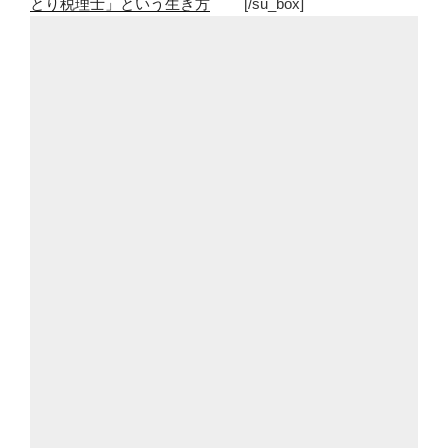
とり税理士」という生き方
[/su_box]