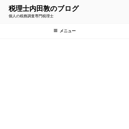
コ
税理士内田敦のブログ
ン
個人の税務調査専門税理士
テ
ン
ツ
メニュー
へ
ス
キ
ッ
プ