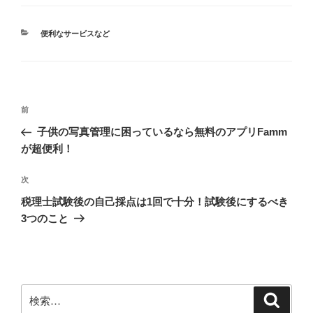
カ
便利なサービスなど
テ
ゴ
リ
ー
投
前
前
稿
の
子供の写真管理に困っているなら無料のアプリFamm
ナ
投
が超便利！
ビ
稿
ゲ
次
次
の
ー
税理士試験後の自己採点は1回で十分！試験後にするべき
投
シ
3つのこと
稿
ョ
ン
検
検
索
索: