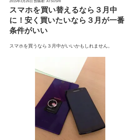
投
2015年3月26日
投稿者:
ATSUSHI
稿
スマホを買い替えるなら３月中
日:
に！安く買いたいなら３月が一番
条件がいい
スマホを買うなら３月中がいいかもしれません。