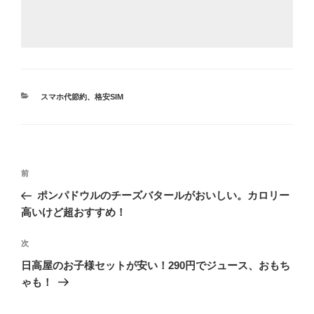
カ
スマホ代節約、格安SIM
テ
ゴ
リ
ー
投
前
前
稿
の
ポンパドウルのチーズバタールがおいしい。カロリー
ナ
投
高いけど超おすすめ！
ビ
稿
ゲ
次
次
の
ー
日高屋のお子様セットが安い！290円でジュース、おもち
投
シ
ゃも！
稿
ョ