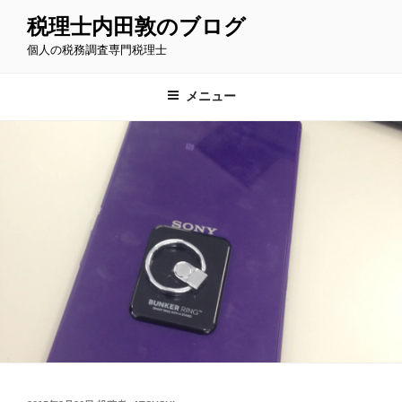
コ
税理士内田敦のブログ
ン
個人の税務調査専門税理士
テ
ン
ツ
メニュー
へ
ス
キ
ッ
プ