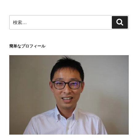
ン
検
検
索
索:
簡単なプロフィール