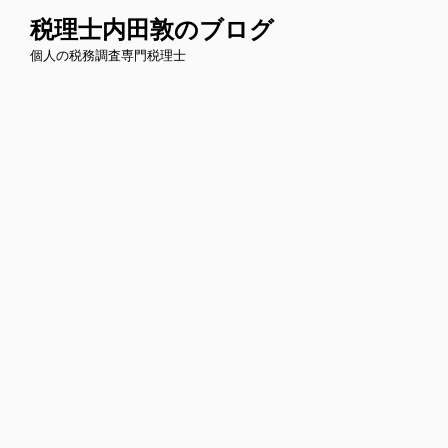
コ
税理士内田敦のブログ
ン
個人の税務調査専門税理士
テ
ン
ツ
へ
ス
キ
ッ
プ