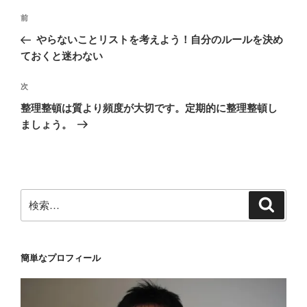
投
前
前
稿
の
やらないことリストを考えよう！自分のルールを決め
ナ
投
ておくと迷わない
ビ
稿
ゲ
次
次
の
ー
整理整頓は質より頻度が大切です。定期的に整理整頓し
投
シ
ましょう。
稿
ョ
ン
検
検
索
索:
簡単なプロフィール