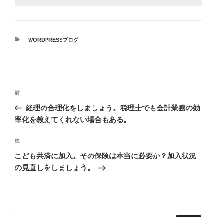
カ
WORDPRESSブログ
テ
ゴ
リ
ー
投
前
前
稿
の
経理の合理化をしましょう。税理士でも会計業務の効
ナ
投
率化を教えてくれない場合もある。
ビ
稿
ゲ
次
次
の
ー
こども共済に加入。その保険は本当に必要か？加入状況
投
シ
の見直しをしましょう。
稿
ョ
ン