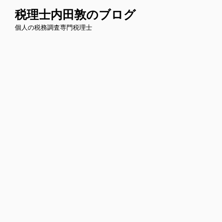
コ
税理士内田敦のブログ
ン
個人の税務調査専門税理士
テ
ン
ツ
へ
ス
キ
ッ
プ