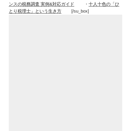
ンスの税務調査 実例&対応ガイド
・
十人十色の「ひ
とり税理士」という生き方
[/su_box]