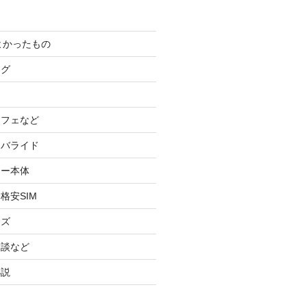
てよかったもの
ログ
カフェなど
イバライド
ケー本体
格安SIM
ッズ
験談など
小説