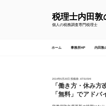
コ
ン
テ
税理士内田敦
ン
個人の税務調査専門税理士
ツ
へ
ス
キ
ホーム
事務所HP
内田敦
ッ
プ
投
2014年6月20日
投稿者:
ATSUSHI
稿
「働き方・休み方
日:
「無料」でアドバ