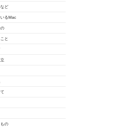
スなど
いるMac
もの
ること
ど
独立
係
いて
たもの