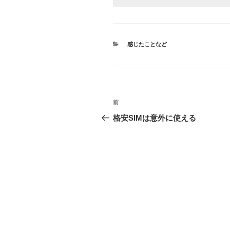
カ
感じたことなど
テ
ゴ
リ
ー
投
前
前
稿
の
格安SIMは意外に使える
投
ナ
稿
ビ
ゲ
ー
シ
ョ