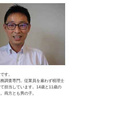
敦です。
税務調査専門。従業員を雇わず税理士
て担当しています。14歳と11歳の
す。両方とも男の子。