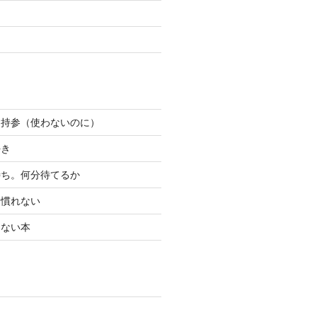
ン持参（使わないのに）
好き
待ち。何分待てるか
り慣れない
けない本