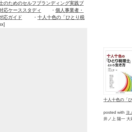
士のためのセルフブランディング実践ブ
対応ケーススタディ
・
個人事業者・
対応ガイド
・
十人十色の「ひとり税
ox]
十人十色の「
posted with
ヨ
井ノ上 陽一 大蔵