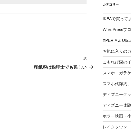
カテゴリー
IKEAで買っ
WordPressブ
XPERIA Z Ultra
お気に入りの
次
次
こもれび森の
の
印紙税は税理士でも難しい
スマホ・ガラ
投
稿
スマホ代節約、
ディズニーグ
ディズニー体
ホラー映画・
レイクタウン