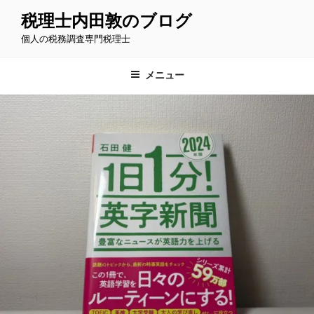
コ
税理士内田敦のブログ
ン
個人の税務調査専門税理士
テ
ン
ツ
メニュー
へ
ス
キ
ッ
プ