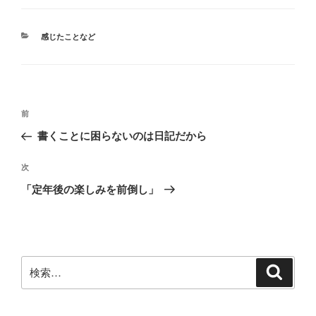
カ
感じたことなど
テ
ゴ
リ
ー
投
前
前
稿
の
書くことに困らないのは日記だから
ナ
投
ビ
稿
次
次
ゲ
の
「定年後の楽しみを前倒し」
投
ー
稿
シ
ョ
ン
検
検
索
索: