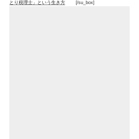
とり税理士」という生き方
[/su_box]