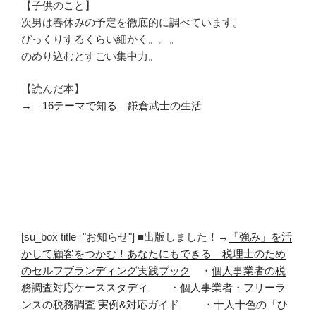
【子供のこと】
次男は春休みの予定を徹底的に調べています。
びっくりするくらい細かく。。。
のめり込むとすごい集中力。
【読んだ本】
→
16テーマで知る 鎌倉武士の生活
[su_box title="お知らせ"] ■出版しました！→
「強み」を活
かして顧客をつかむ！あなたにもできる 税理士のため
のセルフブランディング実践ブック
・
個人事業者の税
務調査対応ケーススタディ
・
個人事業者・フリーラ
ンスの税務調査 実例&対応ガイド
・
十人十色の「ひ