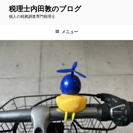
コ
税理士内田敦のブログ
ン
個人の税務調査専門税理士
テ
ン
ツ
メニュー
へ
ス
キ
ッ
プ