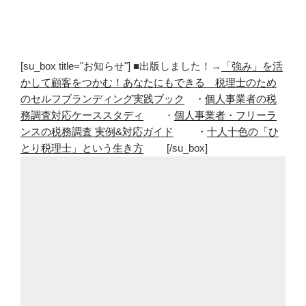
[su_box title="お知らせ"] ■出版しました！→
「強み」を活
かして顧客をつかむ！あなたにもできる 税理士のため
のセルフブランディング実践ブック
・
個人事業者の税
務調査対応ケーススタディ
・
個人事業者・フリーラ
ンスの税務調査 実例&対応ガイド
・
十人十色の「ひ
とり税理士」という生き方
[/su_box]