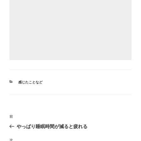
カ
感じたことなど
テ
ゴ
リ
ー
投
前
前
稿
の
やっぱり睡眠時間が減ると疲れる
ナ
投
ビ
稿
次
次