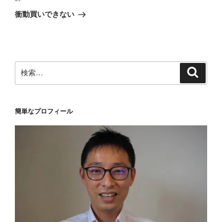
ゲ
の
衝動買いできない
投
ー
稿
シ
ョ
ン
検
検
索
索:
簡単なプロフィール