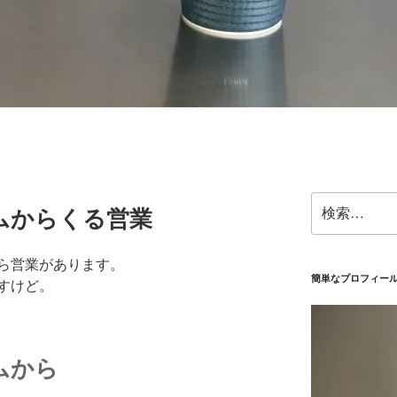
検
ムからくる営業
索:
ら営業があります。
簡単なプロフィー
すけど。
ムから