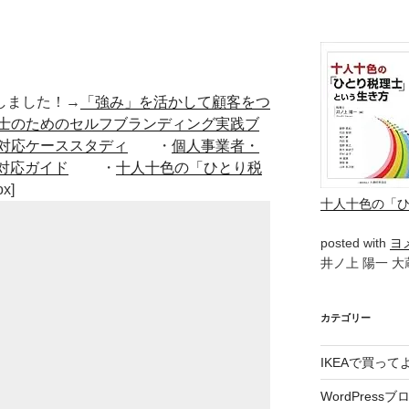
■出版しました！→
「強み」を活かして顧客をつ
士のためのセルフブランディング実践ブ
対応ケーススタディ
・
個人事業者・
対応ガイド
・
十人十色の「ひとり税
ox]
十人十色の「
posted with
ヨ
井ノ上 陽一 大蔵
カテゴリー
IKEAで買っ
WordPressブ