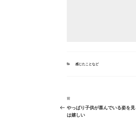
カ
感じたことなど
テ
ゴ
リ
ー
投
前
前
稿
の
やっぱり子供が喜んでいる姿を見
投
は嬉しい
ナ
稿
ビ