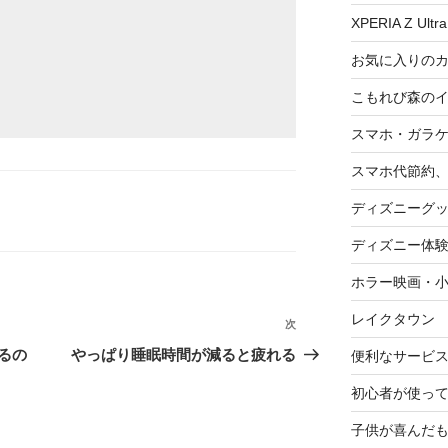
XPERIA Z Ultra
お気に入りの
こもれび森の
スマホ・ガラ
スマホ代節約、
ディズニーグ
ディズニー体
ホラー映画・
レイクタウン
次
次
の
るの
やっぱり睡眠時間が減ると疲れる
便利なサービ
投
初心者が使って
稿
子供が喜んだ