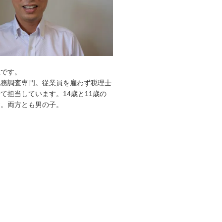
敦です。
税務調査専門。従業員を雇わず税理士
て担当しています。14歳と11歳の
す。両方とも男の子。