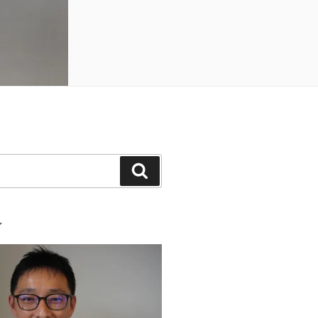
検
索
ル