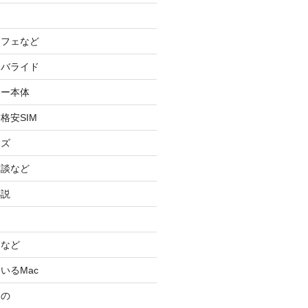
カフェなど
イバライド
ケー本体
格安SIM
ッズ
験談など
小説
スなど
いるMac
もの