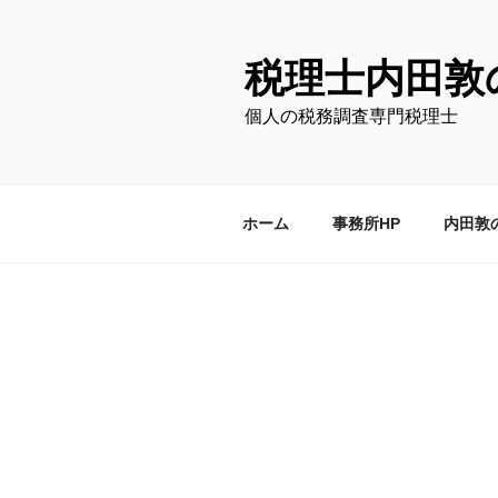
コ
ン
テ
税理士内田敦
ン
個人の税務調査専門税理士
ツ
へ
ス
キ
ホーム
事務所HP
内田敦
ッ
プ