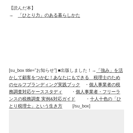
【読んだ本】
→
「ひとり力」のある暮らしかた
[su_box title="お知らせ"] ■出版しました！→
「強み」を活
かして顧客をつかむ！あなたにもできる 税理士のため
のセルフブランディング実践ブック
・
個人事業者の税
務調査対応ケーススタディ
・
個人事業者・フリーラ
ンスの税務調査 実例&対応ガイド
・
十人十色の「ひ
とり税理士」という生き方
[/su_box]