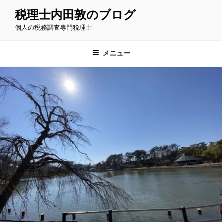
コ
税理士内田敦のブログ
ン
個人の税務調査専門税理士
テ
ン
ツ
メニュー
へ
ス
キ
ッ
プ