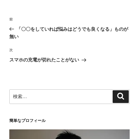
リ
ー
投
前
前
稿
の
「〇〇をしていれば悩みはどうでも良くなる」ものが
ナ
投
無い
ビ
稿
ゲ
次
次
の
ー
スマホの充電が切れたことがない
投
シ
稿
ョ
ン
検
検
索
索:
簡単なプロフィール