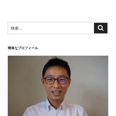
稿
シ
ョ
ン
検
検
索
索:
簡単なプロフィール