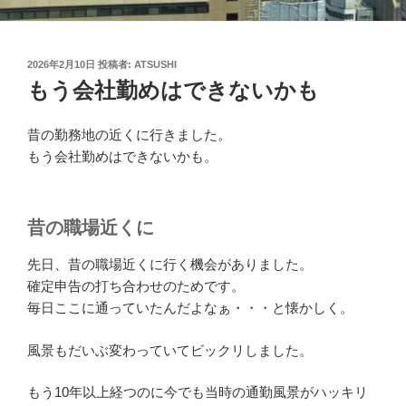
投
2026年2月10日
投稿者:
ATSUSHI
稿
もう会社勤めはできないかも
日:
昔の勤務地の近くに行きました。
もう会社勤めはできないかも。
昔の職場近くに
先日、昔の職場近くに行く機会がありました。
確定申告の打ち合わせのためです。
毎日ここに通っていたんだよなぁ・・・と懐かしく。
風景もだいぶ変わっていてビックリしました。
もう10年以上経つのに今でも当時の通勤風景がハッキリ