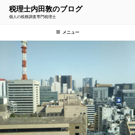
コ
税理士内田敦のブログ
ン
個人の税務調査専門税理士
テ
ン
ツ
メニュー
へ
ス
キ
ッ
プ