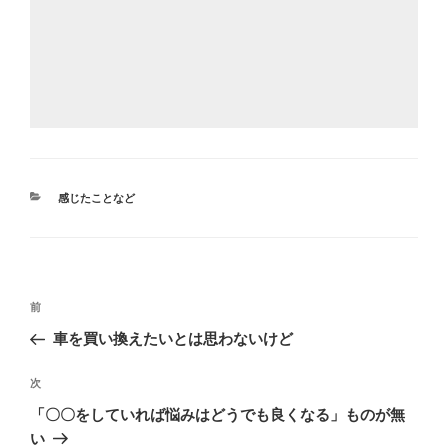
カ
感じたことなど
テ
ゴ
リ
ー
投
前
前
稿
の
車を買い換えたいとは思わないけど
ナ
投
ビ
稿
次
次
ゲ
の
「〇〇をしていれば悩みはどうでも良くなる」ものが無
投
ー
い