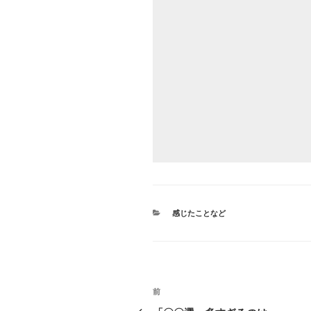
カ
感じたことなど
テ
ゴ
リ
ー
投
前
前
の