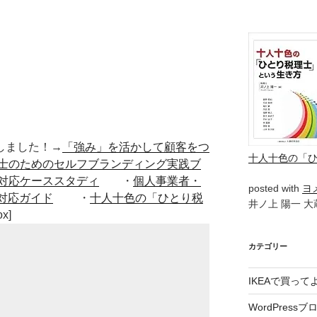
■出版しました！→
「強み」を活かして顧客をつ
十人十色の「
士のためのセルフブランディング実践ブ
対応ケーススタディ
・
個人事業者・
posted with
ヨ
対応ガイド
・
十人十色の「ひとり税
井ノ上 陽一 大蔵
ox]
カテゴリー
IKEAで買っ
WordPressブ