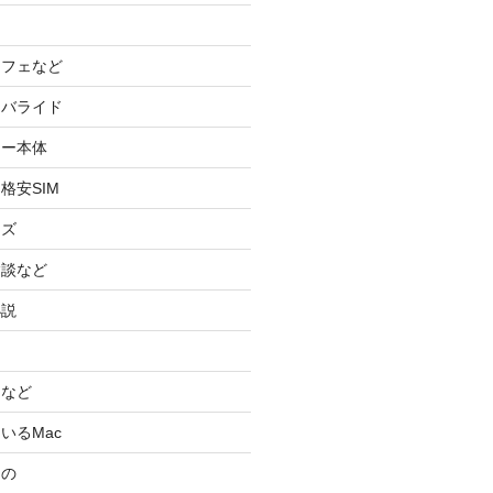
カフェなど
イバライド
ケー本体
格安SIM
ッズ
験談など
小説
スなど
いるMac
もの