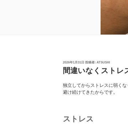
投
2026年1月31日
投稿者:
ATSUSHI
稿
間違いなくストレ
日:
独立してからストレスに弱くな
避け続けてきたからです。
ストレス