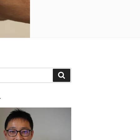
検
索
ル