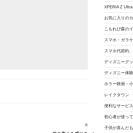
XPERIA Z Ultra
お気に入りの
こもれび森の
スマホ・ガラ
スマホ代節約、
ディズニーグ
ディズニー体
ホラー映画・
レイクタウン
便利なサービ
初心者が使って
次
次
子供が喜んだ
の