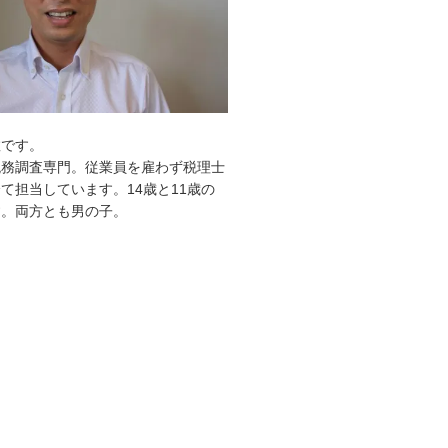
敦です。
税務調査専門。従業員を雇わず税理士
て担当しています。14歳と11歳の
す。両方とも男の子。