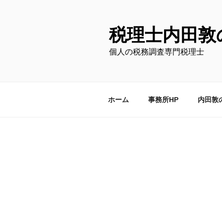
コ
ン
テ
税理士内田敦
ン
個人の税務調査専門税理士
ツ
へ
ス
キ
ホーム
事務所HP
内田敦
ッ
プ