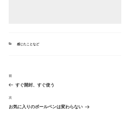
カ
感じたことなど
テ
ゴ
リ
ー
投
前
前
稿
の
すぐ開封、すぐ使う
ナ
投
ビ
稿
次
次
ゲ
の
お気に入りのボールペンは変わらない
投
ー
稿
シ
ョ