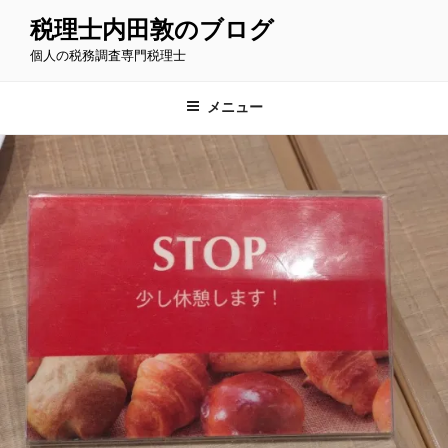
コ
税理士内田敦のブログ
ン
個人の税務調査専門税理士
テ
ン
ツ
メニュー
へ
ス
キ
ッ
プ