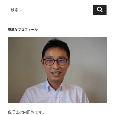
ン
検
検
索
索:
簡単なプロフィール
税理士の内田敦です。