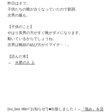
昨日はオフ。
子供たちの靴が古くなっていたので新調。
次男の服も。
【子供のこと】
やはり長男の方がすぐ靴がダメになります。
動いているからでしょうね。
次男は靴紐の結び方がイマイチ・・。
【読んだ本】
→
火星の人 上
[su_box title="お知らせ"] ■出版しました！→
「強み」を活