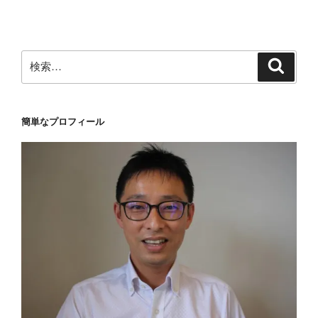
稿
シ
ョ
ン
検
検
索
索:
簡単なプロフィール