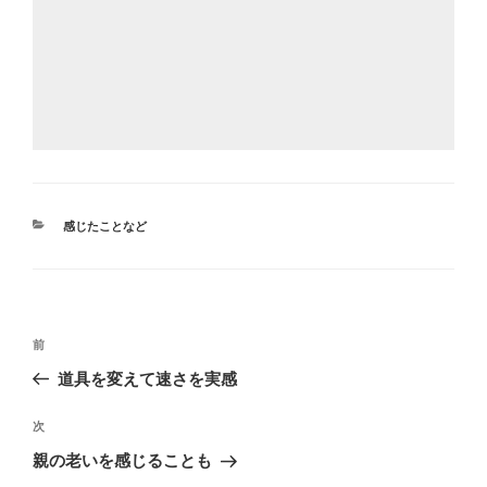
カ
感じたことなど
テ
ゴ
リ
ー
投
前
前
稿
の
道具を変えて速さを実感
ナ
投
ビ
稿
次
次
ゲ
の
親の老いを感じることも
投
ー