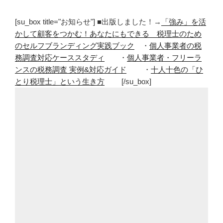
[su_box title="お知らせ"] ■出版しました！→
「強み」を活
かして顧客をつかむ！あなたにもできる 税理士のため
のセルフブランディング実践ブック
・
個人事業者の税
務調査対応ケーススタディ
・
個人事業者・フリーラ
ンスの税務調査 実例&対応ガイド
・
十人十色の「ひ
とり税理士」という生き方
[/su_box]