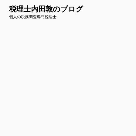
コ
税理士内田敦のブログ
ン
個人の税務調査専門税理士
テ
ン
ツ
へ
ス
キ
ッ
プ