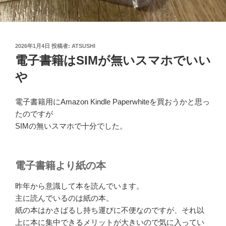
投
2026年1月4日
投稿者:
ATSUSHI
稿
電子書籍はSIMが無いスマホでいい
日:
や
電子書籍用に
Amazon Kindle Paperwhite
を買おうかと思っ
たのですが
SIMの無いスマホで十分でした。
電子書籍より紙の本
昨年から意識して本を読んでいます。
主に読んでいるのは紙の本。
紙の本はかさばるし持ち運びに不便なのですが、それ以
上に本に集中できるメリットが大きいので気に入ってい