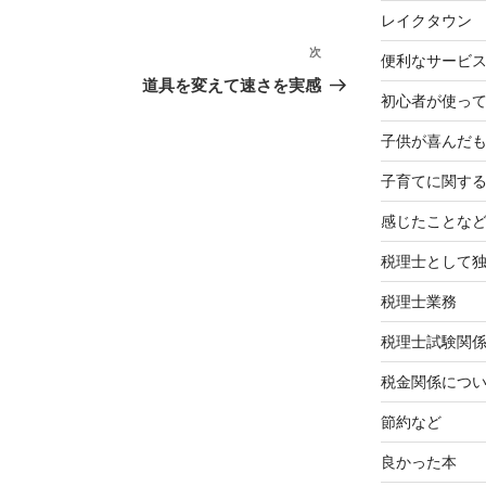
レイクタウン
次
次
便利なサービ
の
道具を変えて速さを実感
初心者が使って
投
稿
子供が喜んだ
子育てに関す
感じたことな
税理士として
税理士業務
税理士試験関
税金関係につ
節約など
良かった本