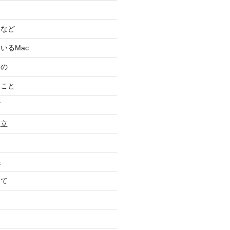
スなど
いるMac
もの
ること
ど
独立
係
いて