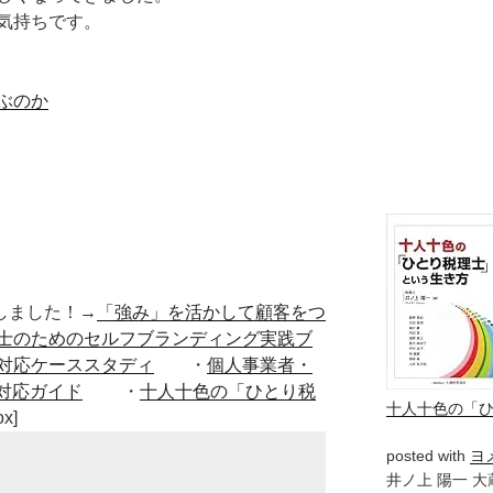
気持ちです。
ぶのか
■出版しました！→
「強み」を活かして顧客をつ
士のためのセルフブランディング実践ブ
対応ケーススタディ
・
個人事業者・
対応ガイド
・
十人十色の「ひとり税
十人十色の「
ox]
posted with
ヨ
井ノ上 陽一 大蔵