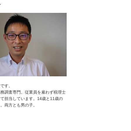
ル
敦です。
税務調査専門。従業員を雇わず税理士
て担当しています。14歳と11歳の
す。両方とも男の子。