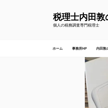
コ
ン
テ
税理士内田敦
ン
個人の税務調査専門税理士
ツ
へ
ス
キ
ホーム
事務所HP
内田敦
ッ
プ