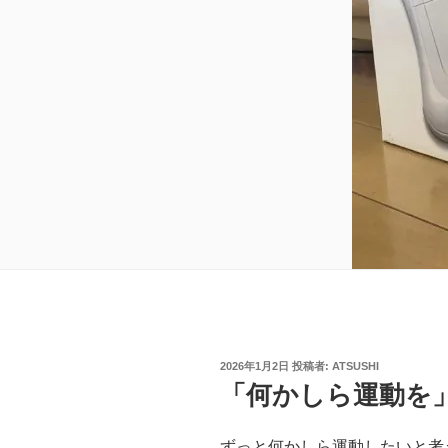
投
2026年1月2日
投稿者:
ATSUSHI
稿
「何かしら運動を
日:
ずっと何かしら運動したいと考