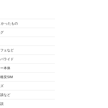
てよかったもの
ログ
カフェなど
イバライド
ケー本体
格安SIM
ッズ
験談など
小説