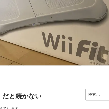
検
」だと続かない
索:
えています。