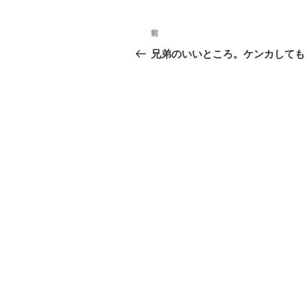
投
前
前
稿
の
兄弟のいいところ。ケンカしても
投
ナ
稿
ビ
ゲ
ー
シ
ョ
ン