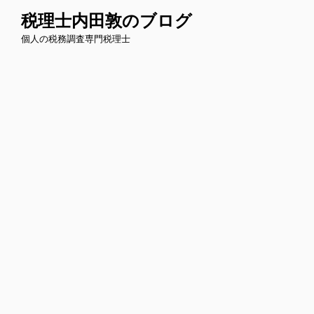
コ
税理士内田敦のブログ
ン
個人の税務調査専門税理士
テ
ン
ツ
へ
ス
キ
ッ
プ