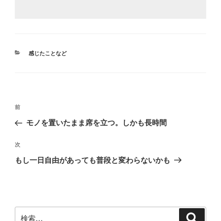
カ
感じたことなど
テ
ゴ
リ
ー
投
前
前
稿
の
モノを置いたまま席を立つ。しかも長時間
ナ
投
ビ
稿
次
次
ゲ
の
もし一日自由があっても普段と変わらないかも
投
ー
稿
シ
ョ
ン
検
検