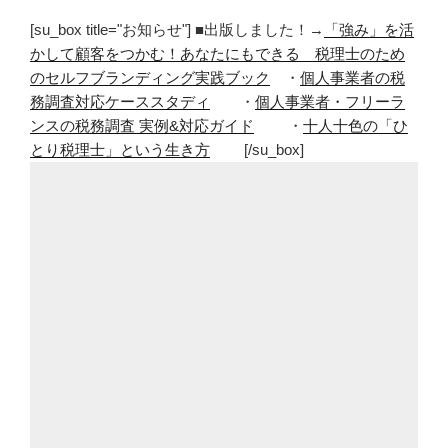
[su_box title="お知らせ"] ■出版しました！→
「強み」を活
かして顧客をつかむ！あなたにもできる 税理士のため
のセルフブランディング実践ブック
・
個人事業者の税
務調査対応ケーススタディ
・
個人事業者・フリーラ
ンスの税務調査 実例&対応ガイド
・
十人十色の「ひ
とり税理士」という生き方
[/su_box]