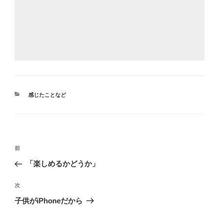
カ
感じたことなど
テ
ゴ
リ
ー
投
前
前
稿
の
「楽しめるかどうか」
ナ
投
ビ
稿
次
次
ゲ
の
子供がiPhoneだから
投
ー