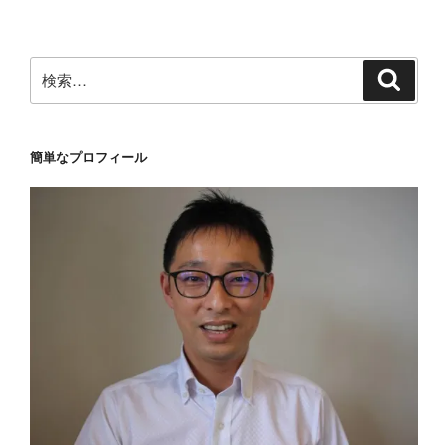
稿
シ
ョ
ン
検
検
索
索:
簡単なプロフィール