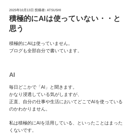
投
2025年10月13日
投稿者:
ATSUSHI
稿
積極的にAIは使っていない・・と
日:
思う
積極的にAIは使っていません。
ブログも全部自分で書いています。
AI
毎日どこかで「AI」と聞きます。
かなり浸透している気がしますが、
正直、自分の仕事や生活においてどこでAIを使っている
のかわかりません。
私は積極的にAIを活用している、といったことはまった
くないです。