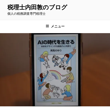
コ
税理士内田敦のブログ
ン
個人の税務調査専門税理士
テ
ン
ツ
メニュー
へ
ス
キ
ッ
プ