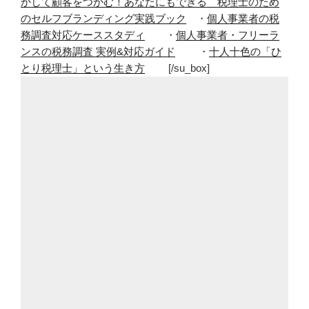
かして顧客をつかむ！あなたにもできる 税理士のため
のセルフブランディング実践ブック
・
個人事業者の税
務調査対応ケーススタディ
・
個人事業者・フリーラ
ンスの税務調査 実例&対応ガイド
・
十人十色の「ひ
とり税理士」という生き方
[/su_box]