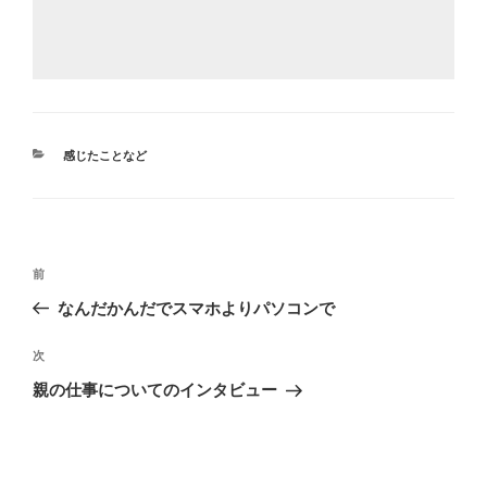
カ
感じたことなど
テ
ゴ
リ
ー
投
前
前
稿
の
なんだかんだでスマホよりパソコンで
ナ
投
ビ
稿
次
次
ゲ
の
親の仕事についてのインタビュー
投
ー
稿
シ
ョ