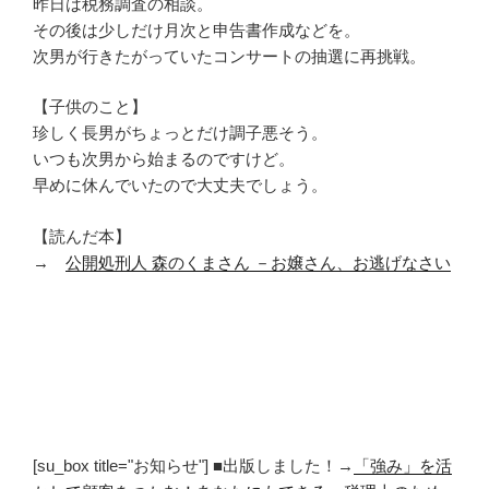
昨日は税務調査の相談。
その後は少しだけ月次と申告書作成などを。
次男が行きたがっていたコンサートの抽選に再挑戦。
【子供のこと】
珍しく長男がちょっとだけ調子悪そう。
いつも次男から始まるのですけど。
早めに休んでいたので大丈夫でしょう。
【読んだ本】
→
公開処刑人 森のくまさん －お嬢さん、お逃げなさい
[su_box title="お知らせ"] ■出版しました！→
「強み」を活