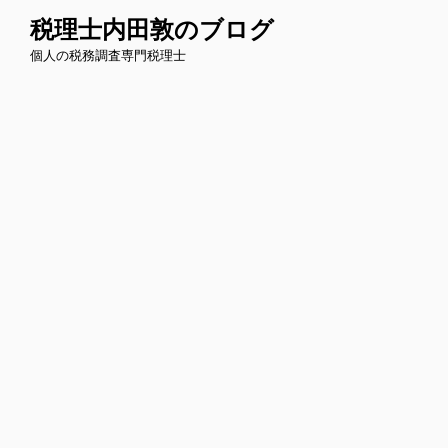
コ
税理士内田敦のブログ
ン
個人の税務調査専門税理士
テ
ン
ツ
へ
ス
キ
ッ
プ