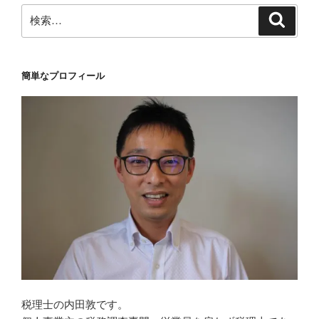
ン
検
検
索
索:
簡単なプロフィール
税理士の内田敦です。