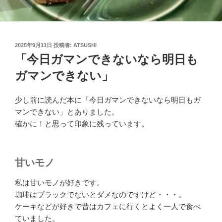
投
2025年9月11日
投稿者:
ATSUSHI
稿
「今日ガマンできないなら明日も
日:
ガマンできない」
少し前に読んだ本に「今日ガマンできないなら明日もガ
マンできない」とありました。
確かに！と思って印象に残っています。
甘いモノ
私は甘いモノが好きです。
珈琲はブラックでないとダメなのですけど・・・。
ケーキなどが好きで昔はカフェに行くとよく一人で食べ
ていました。