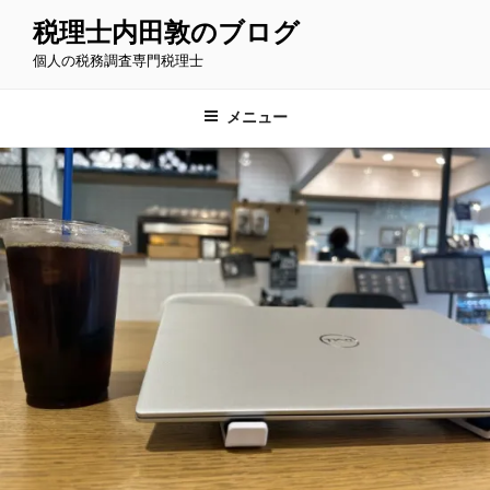
コ
税理士内田敦のブログ
ン
個人の税務調査専門税理士
テ
ン
ツ
メニュー
へ
ス
キ
ッ
プ