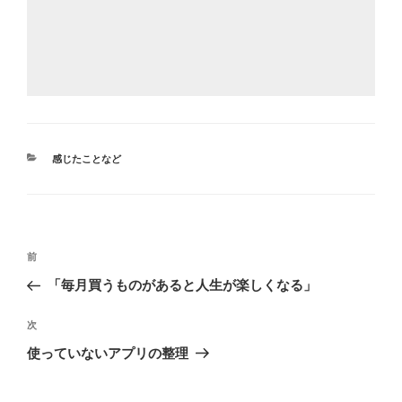
カ
感じたことなど
テ
ゴ
リ
ー
投
前
前
稿
の
「毎月買うものがあると人生が楽しくなる」
ナ
投
ビ
稿
次
次
ゲ
の
使っていないアプリの整理
投
ー
稿
シ