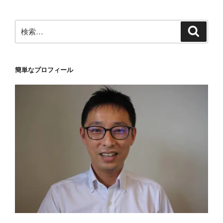
ョ
ン
検
検
索
索:
簡単なプロフィール