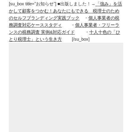
[su_box title="お知らせ"] ■出版しました！→
「強み」を活
かして顧客をつかむ！あなたにもできる 税理士のため
のセルフブランディング実践ブック
・
個人事業者の税
務調査対応ケーススタディ
・
個人事業者・フリーラ
ンスの税務調査 実例&対応ガイド
・
十人十色の「ひ
とり税理士」という生き方
[/su_box]