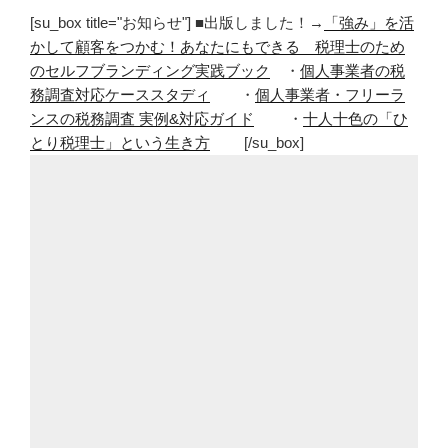
[su_box title="お知らせ"] ■出版しました！→
「強み」を活
かして顧客をつかむ！あなたにもできる 税理士のため
のセルフブランディング実践ブック
・
個人事業者の税
務調査対応ケーススタディ
・
個人事業者・フリーラ
ンスの税務調査 実例&対応ガイド
・
十人十色の「ひ
とり税理士」という生き方
[/su_box]