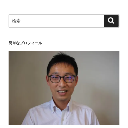
シ
ョ
ン
検
検
索
索:
簡単なプロフィール