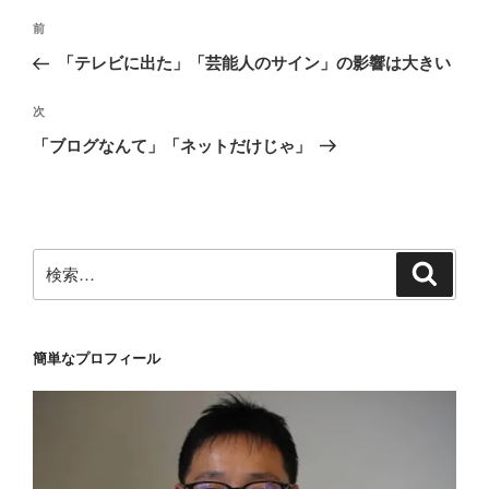
投
前
前
稿
の
「テレビに出た」「芸能人のサイン」の影響は大きい
ナ
投
ビ
稿
次
次
ゲ
の
「ブログなんて」「ネットだけじゃ」
投
ー
稿
シ
ョ
ン
検
検
索
索:
簡単なプロフィール