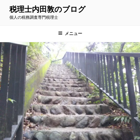
コ
税理士内田敦のブログ
ン
個人の税務調査専門税理士
テ
ン
ツ
メニュー
へ
ス
キ
ッ
プ