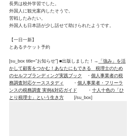
長男は校外学習でした。
外国人に観光案内したそうで。
苦戦したみたい。
外国人も日本語が少し話せて助けられたようです。
【一日一新】
とあるチケット予約
[su_box title="お知らせ"] ■出版しました！→
「強み」を活
かして顧客をつかむ！あなたにもできる 税理士のため
のセルフブランディング実践ブック
・
個人事業者の税
務調査対応ケーススタディ
・
個人事業者・フリーラ
ンスの税務調査 実例&対応ガイド
・
十人十色の「ひ
とり税理士」という生き方
[/su_box]