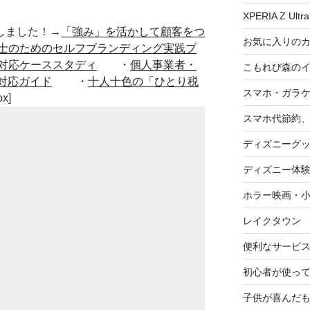
XPERIA Z Ultra
■出版しました！→
「強み」を活かして顧客をつ
お気に入りの
士のためのセルフブランディング実践ブ
対応ケーススタディ
・
個人事業者・
こもれび森の
対応ガイド
・
十人十色の「ひとり税
スマホ・ガラ
ox]
スマホ代節約、
ディズニーグ
ディズニー体
ホラー映画・
レイクタウン
便利なサービ
初心者が使って
子供が喜んだ