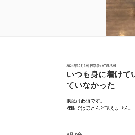
投
2024年12月1日
投稿者:
ATSUSHI
稿
いつも身に着けて
日:
ていなかった
眼鏡は必須です。
裸眼ではほとんど視えません。