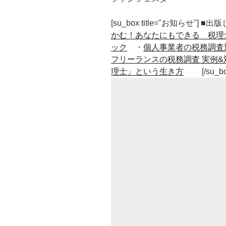
[su_box title="お知らせ"] 
かむ！あなたにもできる 税理
ック
・
個人事業者の税務調査
フリーランスの税務調査 実例&
理士」という生き方
[/su_b