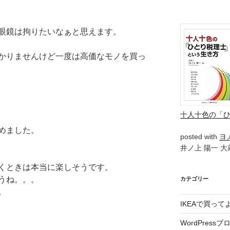
眼鏡は拘りたいなぁと思えます。
かりませんけど一度は高価なモノを買っ
十人十色の「
めました。
posted with
ヨ
井ノ上 陽一 大蔵
くときは本当に楽しそうです。
うね。。。
カテゴリー
。
IKEAで買っ
WordPressブ