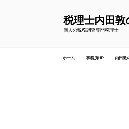
コ
ン
テ
税理士内田敦
ン
個人の税務調査専門税理士
ツ
へ
ス
キ
ホーム
事務所HP
内田敦
ッ
プ