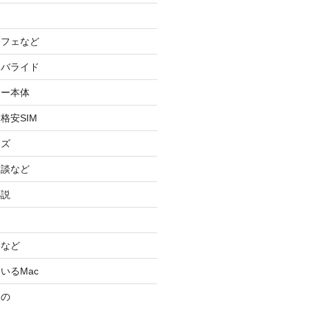
カフェなど
イバライド
ケー本体
格安SIM
ッズ
験談など
小説
スなど
いるMac
もの