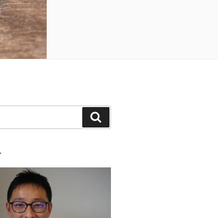
検
索
ル