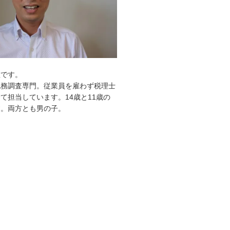
敦です。
税務調査専門。従業員を雇わず税理士
て担当しています。14歳と11歳の
す。両方とも男の子。