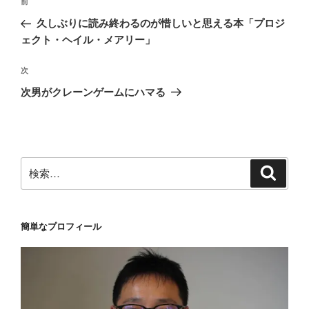
前
前
稿
の
久しぶりに読み終わるのが惜しいと思える本「プロジ
ナ
投
ェクト・ヘイル・メアリー」
ビ
稿
ゲ
次
次
の
ー
次男がクレーンゲームにハマる
投
シ
稿
ョ
ン
検
検
索
索:
簡単なプロフィール