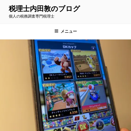
コ
税理士内田敦のブログ
ン
個人の税務調査専門税理士
テ
ン
ツ
メニュー
へ
ス
キ
ッ
プ