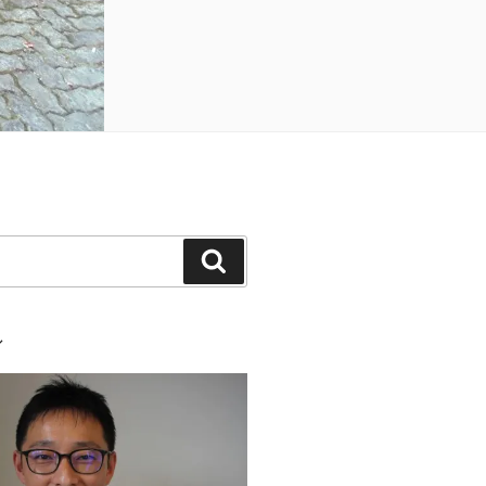
検
索
ル