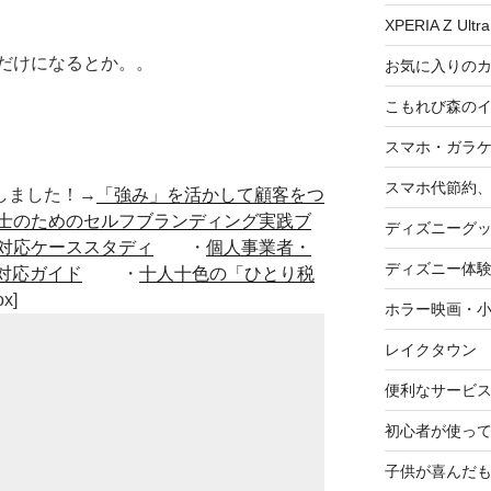
XPERIA Z Ultra
だけになるとか。。
お気に入りの
こもれび森の
スマホ・ガラ
スマホ代節約、
■出版しました！→
「強み」を活かして顧客をつ
士のためのセルフブランディング実践ブ
ディズニーグ
対応ケーススタディ
・
個人事業者・
ディズニー体
対応ガイド
・
十人十色の「ひとり税
ox]
ホラー映画・
レイクタウン
便利なサービ
初心者が使って
子供が喜んだ