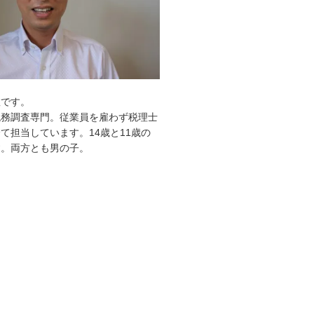
敦です。
税務調査専門。従業員を雇わず税理士
て担当しています。14歳と11歳の
す。両方とも男の子。