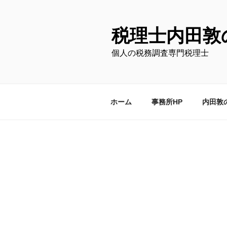
コ
ン
テ
税理士内田敦
ン
個人の税務調査専門税理士
ツ
へ
ス
キ
ホーム
事務所HP
内田敦
ッ
プ