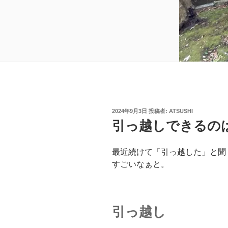
投
2024年9月3日
投稿者:
ATSUSHI
稿
引っ越しできるの
日:
最近続けて「引っ越した」と聞
すごいなぁと。
引っ越し