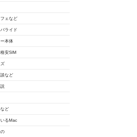
カフェなど
イバライド
ケー本体
格安SIM
ッズ
験談など
小説
スなど
いるMac
もの