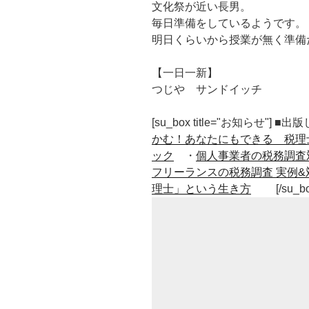
文化祭が近い長男。
毎日準備をしているようです。
明日くらいから授業が無く準備
【一日一新】
つじや サンドイッチ
[su_box title="お知らせ"] 
かむ！あなたにもできる 税理
ック
・
個人事業者の税務調査
フリーランスの税務調査 実例&
理士」という生き方
[/su_b