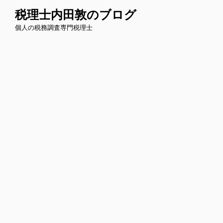
コ
税理士内田敦のブログ
ン
個人の税務調査専門税理士
テ
ン
ツ
へ
ス
キ
ッ
プ