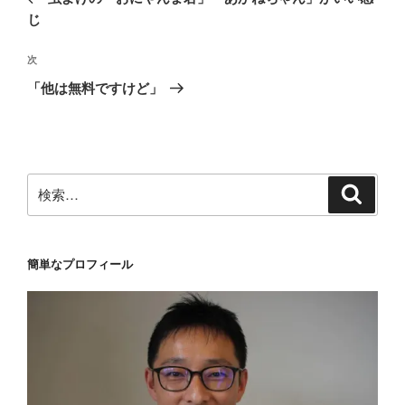
ナ
投
じ
ビ
稿
ゲ
次
次
の
ー
「他は無料ですけど」
投
シ
稿
ョ
ン
検
検
索
索:
簡単なプロフィール