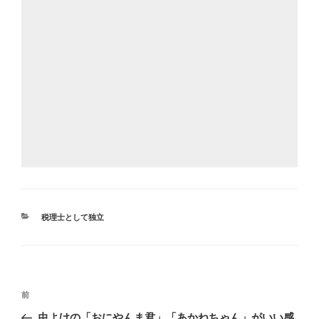
カ
税理士として独立
テ
ゴ
リ
ー
投
前
前
稿
の
虫よけの「おにやんま君」「あかねちゃん」がいい感