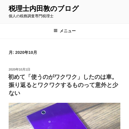
コ
税理士内田敦のブログ
ン
個人の税務調査専門税理士
テ
ン
ツ
メニュー
へ
ス
キ
月:
2020年10月
ッ
プ
投
2020年10月1日
稿
初めて「使うのがワクワク」したのは車。
日:
振り返るとワクワクするものって意外と少
ない