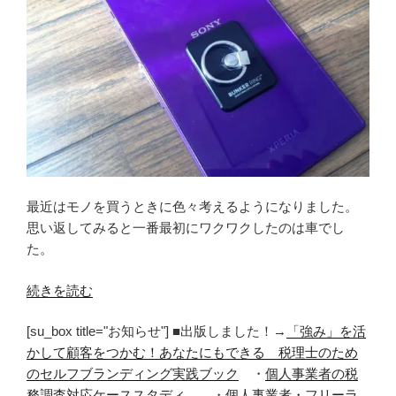
最近はモノを買うときに色々考えるようになりました。
思い返してみると一番最初にワクワクしたのは車でし
た。
“初
続きを読む
め
[su_box title="お知らせ"] ■出版しました！→
「強み」を活
て
かして顧客をつかむ！あなたにもできる 税理士のため
「使
のセルフブランディング実践ブック
・
個人事業者の税
う
務調査対応ケーススタディ
・
個人事業者・フリーラ
の