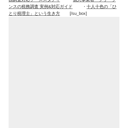
ンスの税務調査 実例&対応ガイド
・
十人十色の「ひ
が
とり税理士」という生き方
[/su_box]
ワ
ク
ワ
ク」
し
た
の
は
車。
振
り
返
る
と
ワ
ク
ワ