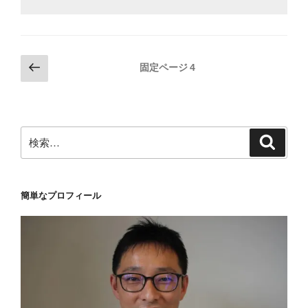
投
前
固定ページ
4
の
稿
ペ
の
ー
ペ
ジ
検
検
ー
索
索:
ジ
送
簡単なプロフィール
り