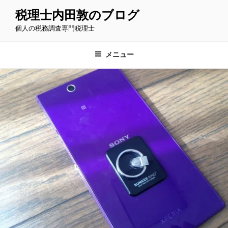
コ
税理士内田敦のブログ
ン
個人の税務調査専門税理士
テ
ン
ツ
メニュー
へ
ス
キ
ッ
プ