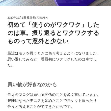
投
2020年10月1日
投稿者:
ATSUSHI
稿
初めて「使うのがワクワク」した
日:
のは車。振り返るとワクワクする
ものって意外と少ない
最近はモノを買うときに色々考えるようになりました。
思い返してみると一番最初にワクワクしたのは車でし
た。
買い物が好きなのかも
最近のブログは買い物関係のことを多く書いています。
趣味になったテニスを始めたことでラケット買ったり
色々と考えることがでてきたからです。