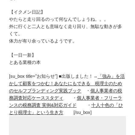
【イクメン日記】
やたらと走り回るのって何なんでしょうね。。。
外に行くと二人とも意味なく走り回り、無駄な動きが多
くて。
体力が有り余っているようです。
【一日一新】
とある業種の本
[su_box title="お知らせ"] ■出版しました！→
「強み」を活
かして顧客をつかむ！あなたにもできる 税理士のため
のセルフブランディング実践ブック
・
個人事業者の税
務調査対応ケーススタディ
・
個人事業者・フリーラ
ンスの税務調査 実例&対応ガイド
・
十人十色の「ひ
とり税理士」という生き方
[/su_box]