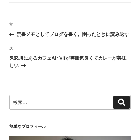
ゴ
リ
ー
投
前
前
稿
の
読書メモとしてブログを書く。困ったときに読み返す
ナ
投
ビ
稿
次
次
ゲ
の
鬼怒川にあるカフェAir Vifが雰囲気良くてカレーが美味
投
ー
しい
稿
シ
ョ
ン
検
検
索
索:
簡単なプロフィール