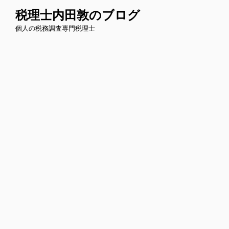
コ
税理士内田敦のブログ
ン
個人の税務調査専門税理士
テ
ン
ツ
へ
ス
キ
ッ
プ