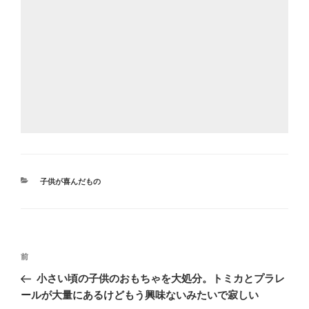
カ
子供が喜んだもの
テ
ゴ
リ
ー
投
前
前
稿
の
小さい頃の子供のおもちゃを大処分。トミカとプラレ
ナ
投
ールが大量にあるけどもう興味ないみたいで寂しい
ビ
稿