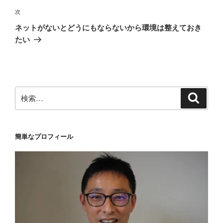
ゲ
次
次
の
ー
ネットがないとどうにもならないから環境は整えておき
投
シ
たい
稿
ョ
ン
検
検
索
索:
簡単なプロフィール