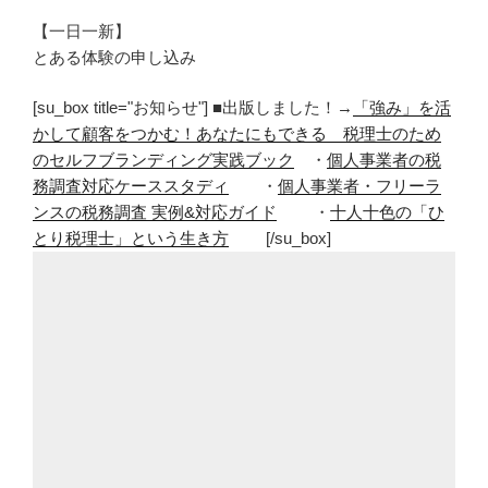
【一日一新】
とある体験の申し込み
[su_box title="お知らせ"] ■出版しました！→
「強み」を活
かして顧客をつかむ！あなたにもできる 税理士のため
のセルフブランディング実践ブック
・
個人事業者の税
務調査対応ケーススタディ
・
個人事業者・フリーラ
ンスの税務調査 実例&対応ガイド
・
十人十色の「ひ
とり税理士」という生き方
[/su_box]