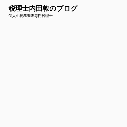
コ
税理士内田敦のブログ
ン
個人の税務調査専門税理士
テ
ン
ツ
へ
ス
キ
ッ
プ