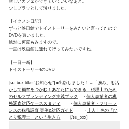
新しいカフェができていていいなぁと。
少しブラッとして帰りました。
【イクメン日記】
ずっと映画館でトイストーリーをみたいと言ってたので
DVDを買いました。
絶対に何度もみますので。
一度は映画館に連れて行ってみたいですね。
【一日一新】
トイストーリー4のDVD
[su_box title="お知らせ"] ■出版しました！→
「強み」を活
かして顧客をつかむ！あなたにもできる 税理士のため
のセルフブランディング実践ブック
・
個人事業者の税
務調査対応ケーススタディ
・
個人事業者・フリーラ
ンスの税務調査 実例&対応ガイド
・
十人十色の「ひ
とり税理士」という生き方
[/su_box]