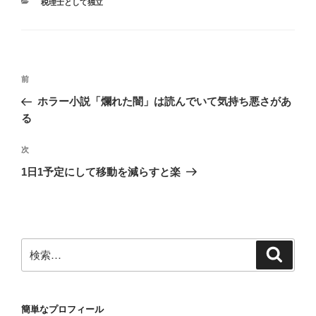
カ
税理士として独立
テ
ゴ
リ
ー
投
前
前
稿
の
ホラー小説「爛れた闇」は読んでいて気持ち悪さがあ
ナ
投
る
ビ
稿
ゲ
次
次
の
ー
1日1予定にして移動を減らすと楽
投
シ
稿
ョ
ン
検
検
索
索:
簡単なプロフィール